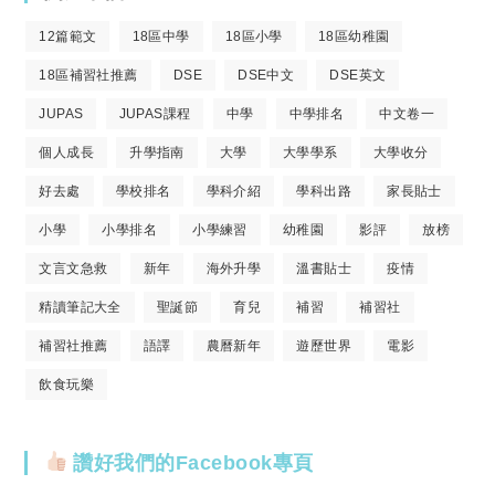
12篇範文
18區中學
18區小學
18區幼稚園
18區補習社推薦
DSE
DSE中文
DSE英文
JUPAS
JUPAS課程
中學
中學排名
中文卷一
個人成長
升學指南
大學
大學學系
大學收分
好去處
學校排名
學科介紹
學科出路
家長貼士
小學
小學排名
小學練習
幼稚園
影評
放榜
文言文急救
新年
海外升學
溫書貼士
疫情
精讀筆記大全
聖誕節
育兒
補習
補習社
補習社推薦
語譯
農曆新年
遊歷世界
電影
飲食玩樂
讚好我們的Facebook專頁