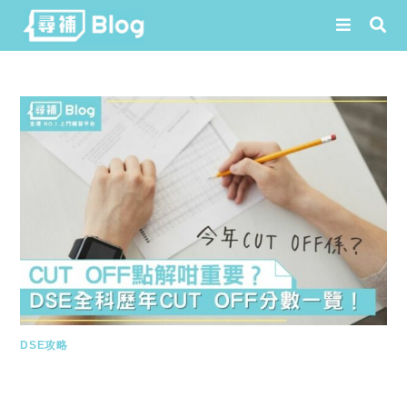
Skip
to
content
DSE攻略