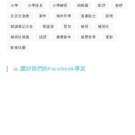
小學
小學排名
小學練習
幼稚園
影評
放榜
文言文急救
新年
海外升學
溫書貼士
疫情
精讀筆記大全
聖誕節
育兒
補習
補習社
補習社推薦
語譯
農曆新年
遊歷世界
電影
飲食玩樂
讚好我們的Facebook專頁