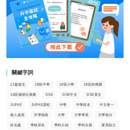
關鍵字詞
12篇範文
18區中學
18區小學
18區幼稚園
18區補習社推薦
DSE
DSE中文
DSE英文
JUPAS
JUPAS課程
中學
中學排名
中文卷一
個人成長
升學指南
大學
大學學系
大學收分
好去處
學校排名
學科介紹
學科出路
家長貼士