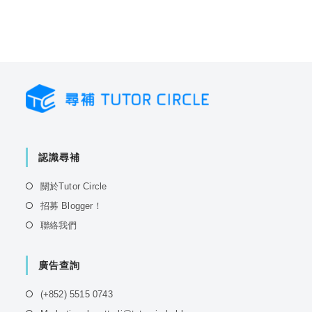
認識尋補
Opens
關於Tutor Circle
in
Opens
招募 Blogger！
a
in
Opens
聯絡我們
new
a
in
tab
new
a
tab
廣告查詢
new
tab
Opens
(+852) 5515 0743
in
Opens