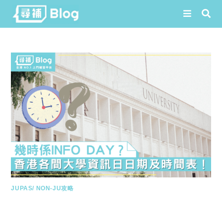
Skip
to
content
JUPAS/ NON-JU攻略