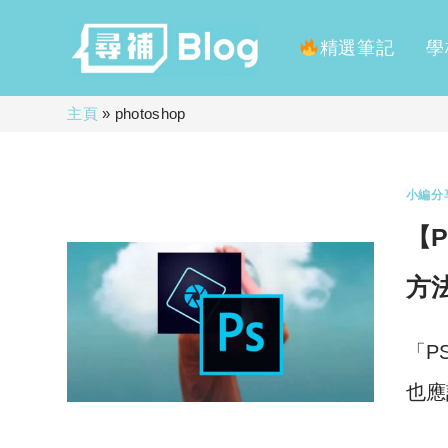
精選筆記
學
Skip
主頁
»
photoshop
to
content
小編分
【P
方
「P
也應