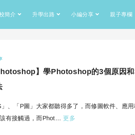
校簡介
升學出路
小編分享
親子專欄
享
hotoshop】學Photoshop的3個原因
法
S」、「P圖」大家都聽得多了，而修圖軟件、應用
該有接觸過，而Phot…
更多