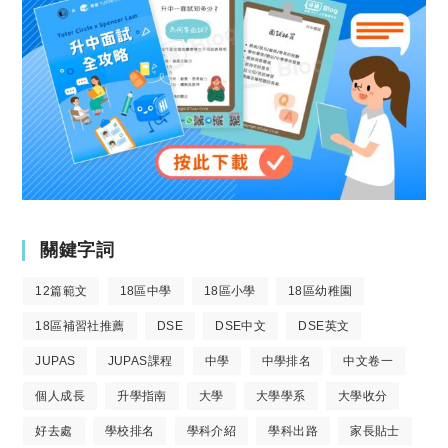
關鍵字詞
12篇範文
18區中學
18區小學
18區幼稚園
18區補習社推薦
DSE
DSE中文
DSE英文
JUPAS
JUPAS課程
中學
中學排名
中文卷一
個人成長
升學指南
大學
大學學系
大學收分
好去處
學校排名
學科介紹
學科出路
家長貼士