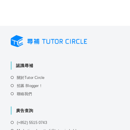
認識尋補
Opens
關於Tutor Circle
in
Opens
招募 Blogger！
a
in
Opens
聯絡我們
new
a
in
tab
new
a
tab
廣告查詢
new
tab
Opens
(+852) 5515 0743
in
Opens