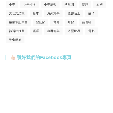
小學
小學排名
小學練習
幼稚園
影評
放榜
文言文急救
新年
海外升學
溫書貼士
疫情
精讀筆記大全
聖誕節
育兒
補習
補習社
補習社推薦
語譯
農曆新年
遊歷世界
電影
飲食玩樂
讚好我們的Facebook專頁