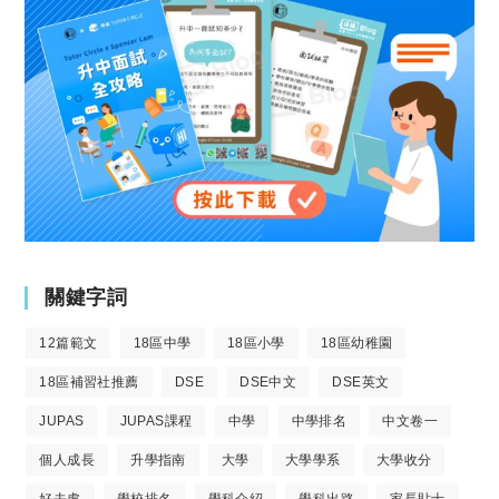
關鍵字詞
12篇範文
18區中學
18區小學
18區幼稚園
18區補習社推薦
DSE
DSE中文
DSE英文
JUPAS
JUPAS課程
中學
中學排名
中文卷一
個人成長
升學指南
大學
大學學系
大學收分