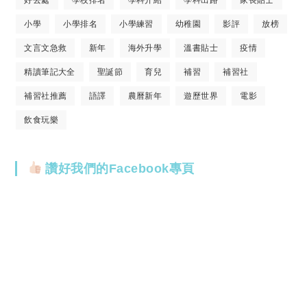
好去處
學校排名
學科介紹
學科出路
家長貼士
小學
小學排名
小學練習
幼稚園
影評
放榜
文言文急救
新年
海外升學
溫書貼士
疫情
精讀筆記大全
聖誕節
育兒
補習
補習社
補習社推薦
語譯
農曆新年
遊歷世界
電影
飲食玩樂
讚好我們的Facebook專頁