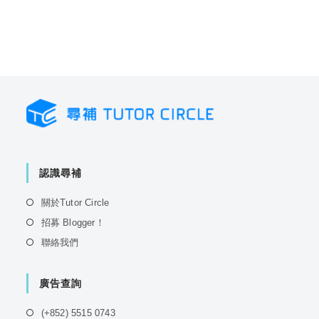
認識尋補
Opens
關於Tutor Circle
in
Opens
招募 Blogger！
a
in
Opens
聯絡我們
new
a
in
tab
new
a
tab
廣告查詢
new
tab
Opens
(+852) 5515 0743