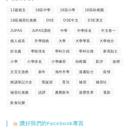
12篇範文
18區中學
18區小學
18區幼稚園
18區補習社推薦
DSE
DSE中文
DSE英文
JUPAS
JUPAS課程
中學
中學排名
中文卷一
個人成長
升學指南
大學
大學學系
大學收分
好去處
學校排名
學科介紹
學科出路
家長貼士
小學
小學排名
小學練習
幼稚園
影評
放榜
文言文急救
新年
海外升學
溫書貼士
疫情
精讀筆記大全
聖誕節
育兒
補習
補習社
補習社推薦
語譯
農曆新年
遊歷世界
電影
飲食玩樂
讚好我們的Facebook專頁