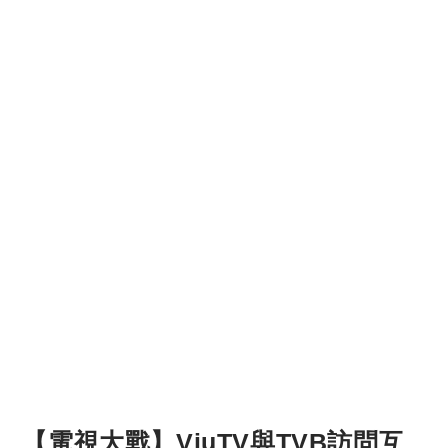
【電視大戰】ViuTV與TVB訪問互