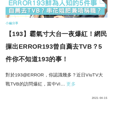
小編分享
【193】霸氣寸大台一夜爆紅！網民
摷出ERROR193曾自薦去TVB？5
件你不知道193的事！
對於193@ERROR，你認識幾多？近日ViuTV大
戰TVB的訪問爆紅，當中Vi…
更多
0 COMMENTS
2021-04-15