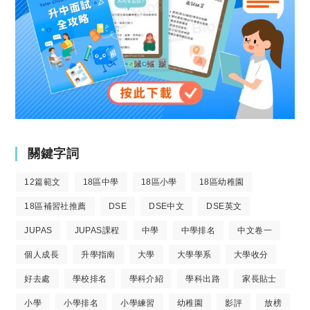
關鍵字詞
12篇範文
18區中學
18區小學
18區幼稚園
18區補習社推薦
DSE
DSE中文
DSE英文
JUPAS
JUPAS課程
中學
中學排名
中文卷一
個人成長
升學指南
大學
大學學系
大學收分
好去處
學校排名
學科介紹
學科出路
家長貼士
小學
小學排名
小學練習
幼稚園
影評
放榜