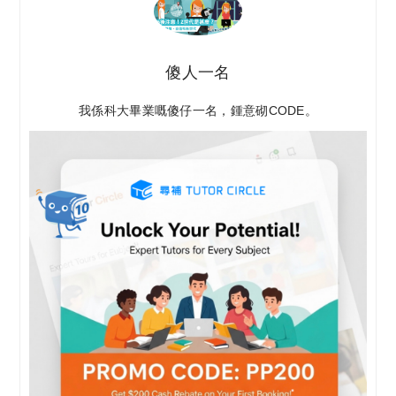
傻人一名
我係科大畢業嘅傻仔一名，鍾意砌CODE。