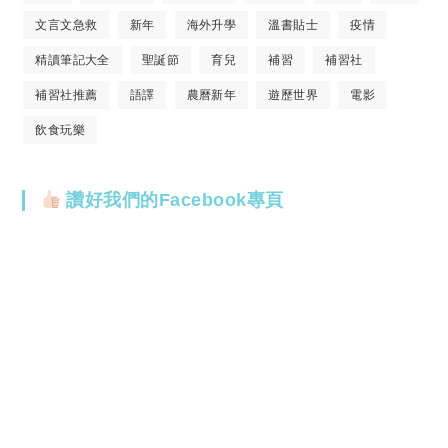
文言文急救
新年
海外升學
溫書貼士
疫情
精讀筆記大全
聖誕節
育兒
補習
補習社
補習社推薦
語譯
農曆新年
遊歷世界
電影
飲食玩樂
讚好我們的Facebook專頁