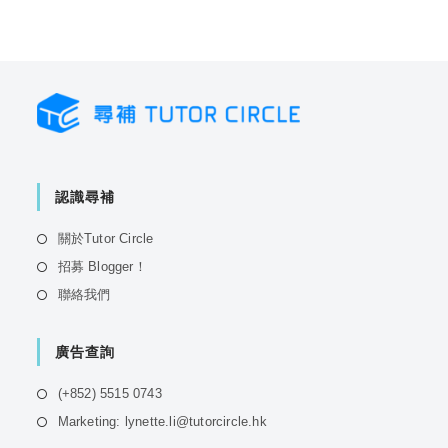
認識尋補
Opens
關於Tutor Circle
in
Opens
招募 Blogger！
a
in
Opens
聯絡我們
new
a
in
tab
new
a
tab
廣告查詢
new
tab
Opens
(+852) 5515 0743
in
Opens
Marketing: lynette.li@tutorcircle.hk
a
in