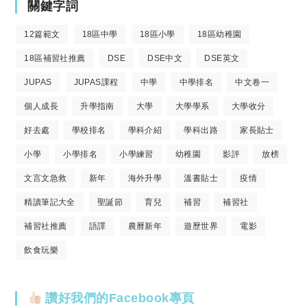
關鍵字詞
12篇範文
18區中學
18區小學
18區幼稚園
18區補習社推薦
DSE
DSE中文
DSE英文
JUPAS
JUPAS課程
中學
中學排名
中文卷一
個人成長
升學指南
大學
大學學系
大學收分
好去處
學校排名
學科介紹
學科出路
家長貼士
小學
小學排名
小學練習
幼稚園
影評
放榜
文言文急救
新年
海外升學
溫書貼士
疫情
精讀筆記大全
聖誕節
育兒
補習
補習社
補習社推薦
語譯
農曆新年
遊歷世界
電影
飲食玩樂
讚好我們的Facebook專頁