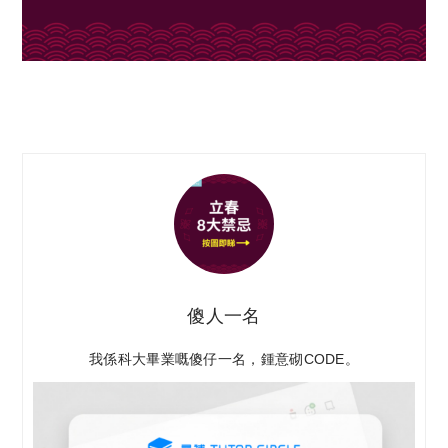
傻人一名
我係科大畢業嘅傻仔一名，鍾意砌CODE。