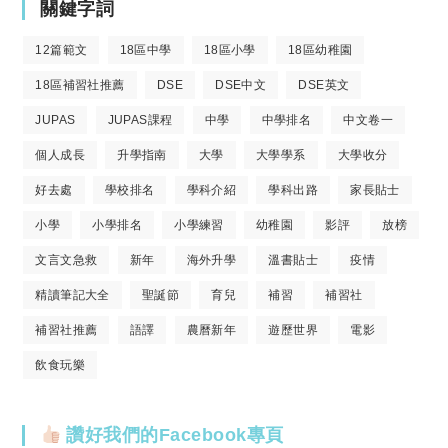
關鍵字詞
12篇範文
18區中學
18區小學
18區幼稚園
18區補習社推薦
DSE
DSE中文
DSE英文
JUPAS
JUPAS課程
中學
中學排名
中文卷一
個人成長
升學指南
大學
大學學系
大學收分
好去處
學校排名
學科介紹
學科出路
家長貼士
小學
小學排名
小學練習
幼稚園
影評
放榜
文言文急救
新年
海外升學
溫書貼士
疫情
精讀筆記大全
聖誕節
育兒
補習
補習社
補習社推薦
語譯
農曆新年
遊歷世界
電影
飲食玩樂
讚好我們的Facebook專頁