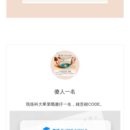
傻人一名
我係科大畢業嘅傻仔一名，鍾意砌CODE。