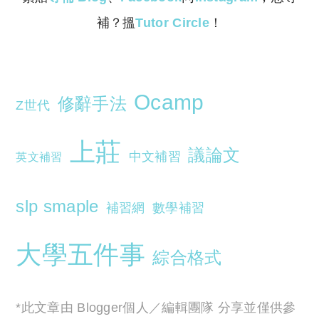
補？搵
Tutor Circle
！
Ocamp
修辭手法
Z世代
上莊
議論文
中文補習
英文補習
slp smaple
補習網
數學補習
大學五件事
綜合格式
*此文章由 Blogger個人／編輯團隊 分享並僅供參