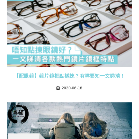
【配眼鏡】鏡片鏡框點樣揀？有咩要知一文睇清！
2020-06-18