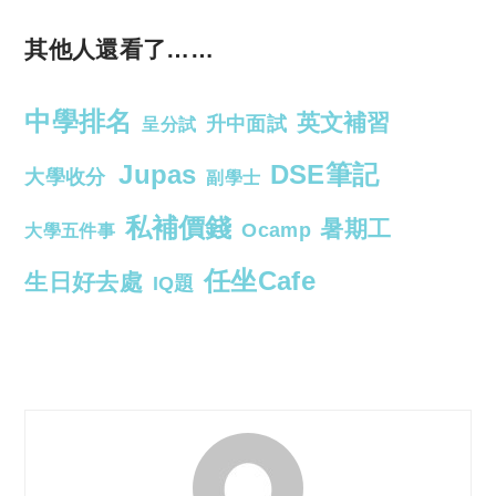
其他人還看了……
中學排名
英文補習
升中面試
呈分試
Jupas
DSE筆記
大學收分
副學士
私補價錢
暑期工
Ocamp
大學五件事
任坐Cafe
生日好去處
IQ題