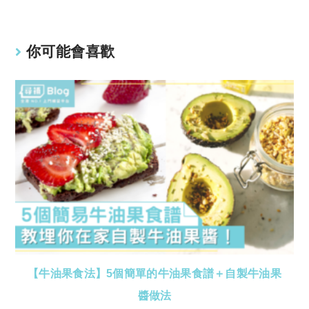
n
p
k
p
你可能會喜歡
【牛油果食法】5個簡單的牛油果食譜＋自製牛油果
醬做法