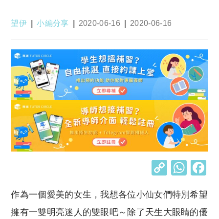
Post
Post
Post
Post
望伊
小編分享
2020-06-16
2020-06-16
author:
category:
published:
last
modified:
C
W
o
h
作為一個愛美的女生，我想各位小仙女們特別希望
p
at
y
s
擁有一雙明亮迷人的雙眼吧～除了天生大眼睛的優