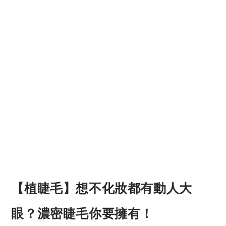
【植睫毛】想不化妝都有動人大
眼？濃密睫毛你要擁有！