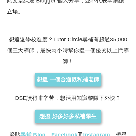
此文章純屬 Blogger 個人分享，並不代表本網誌
立場。
想追返學校進度？Tutor Circle尋補有超過35,000
個三大導師，最快兩小時幫你搵一個優秀既上門導
師！
想搵 一個合適既私補老師
DSE讀得咁辛苦，想活用知識黎賺下外快？
想搵 好多好多私補學生
緊貼
尋補
Blog
、
Facebook
同
Instagram
，想尋