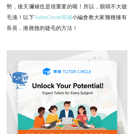
Li
A
勢，後天彌補也是很重要的喔！所以，眼睛不大睫
n
p
毛湊！以下
TutorCircle尋補
小編會教大家幾種擁有
k
p
長長，捲翹翹的睫毛的方法！