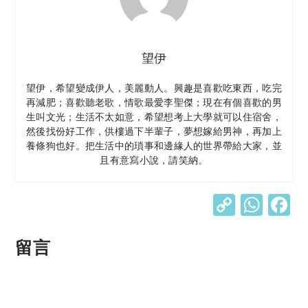
望伊
望伊，希望變成伊人，美麗動人。興趣是喜歡吃東西，吃完
再減肥；喜歡聽老歌，情歌最愛李聖傑；現在有個喜歡的男
生叫文光；生活不太如意，希望想考上大學就可以住宿舍，
然後找份好工作，供樓過下半輩子，夢想嫁給男神，再加上
養條狗也好。把生活中的瑣事和邊緣人的世界帶給大家，並
且有意寫小說，請笑納。
C
W
o
h
p
at
留言
y
s
Li
A