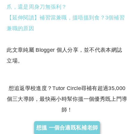
爪，還是周身刀無張利？
【延伸閱讀】補習當兼職，搵唔搵到食？3個補習
兼職的原因
此文章純屬 Blogger 個人分享，並不代表本網誌
立場。
想追返學校進度？Tutor Circle尋補有超過35,000
個三大導師，最快兩小時幫你搵一個優秀既上門導
師！
想搵 一個合適既私補老師