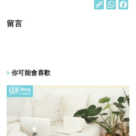
C
W
o
h
p
at
留言
y
s
Li
A
n
p
k
p
你可能會喜歡