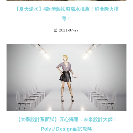
【夏天湯水】4款清熱袪濕湯水推薦！消暑降火排
毒！
2021-07-27
【大學設計系面試】匠心獨運，未來設計大師！
PolyU Design面試攻略