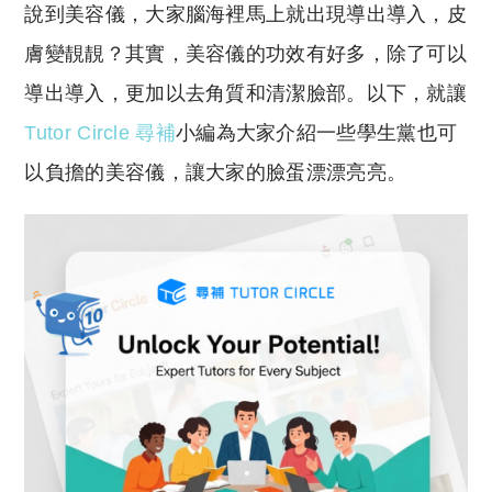
說到美容儀，大家腦海裡馬上就出現導出導入，皮
p
at
y
s
膚變靚靚？其實，美容儀的功效有好多，除了可以
Li
A
導出導入，更加以去角質和清潔臉部。以下，就讓
n
p
Tutor Circle 尋補
小編為大家介紹一些學生黨也可
k
p
以負擔的美容儀，讓大家的臉蛋漂漂亮亮。