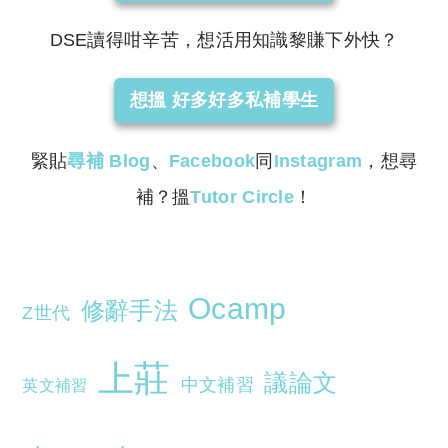
DSE讀得咁辛苦，想活用知識黎賺下外快？
想搵 好多好多私補學生
緊貼
尋補
Blog
、
Facebook
同
Instagram
，想尋
補？搵
Tutor Circle
！
Ocamp
修辭手法
Z世代
上莊
議論文
中文補習
英文補習