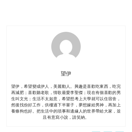
望伊
望伊，希望變成伊人，美麗動人。興趣是喜歡吃東西，吃完
再減肥；喜歡聽老歌，情歌最愛李聖傑；現在有個喜歡的男
生叫文光；生活不太如意，希望想考上大學就可以住宿舍，
然後找份好工作，供樓過下半輩子，夢想嫁給男神，再加上
養條狗也好。把生活中的瑣事和邊緣人的世界帶給大家，並
且有意寫小說，請笑納。