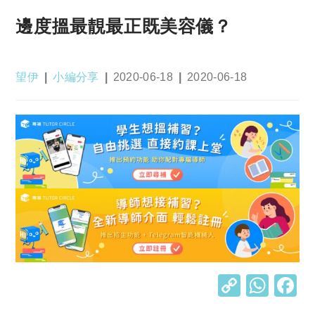
邊度搵最靚最正既美容儀？
Post
Post
Post
Post
望伊
小編分享
2020-06-18
2020-06-18
author:
category:
published:
last
modified:
C
W
o
h