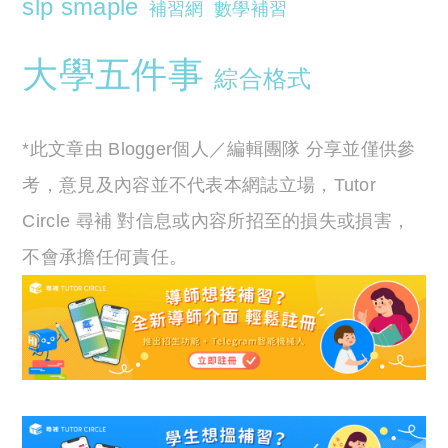
slp smaple
補習網
數學補習
大學五件事
綜合格式
*此文章由 Blogger個人／編輯團隊 分享並僅供參
考，意見及內容並不代表本網誌立場，Tutor
Circle 尋補 對信息或內容所招至的損失或損害，
不會承擔任何責任。