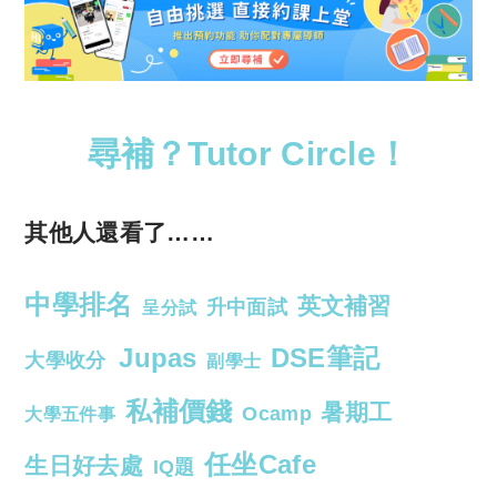
尋補？Tutor Circle！
其他人還看了……
中學排名
英文補習
升中面試
呈分試
Jupas
DSE筆記
大學收分
副學士
私補價錢
暑期工
Ocamp
大學五件事
任坐Cafe
生日好去處
IQ題