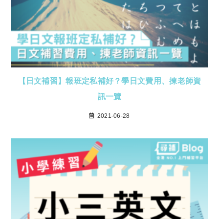
【日文補習】報班定私補好？學日文費用、揀老師資
訊一覽
2021-06-28