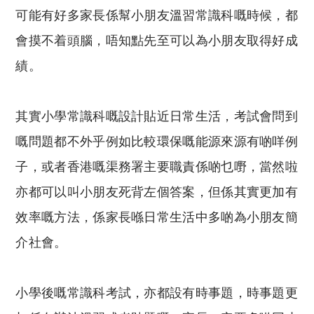
可能有好多家長係幫小朋友溫習常識科嘅時候，都
會摸不着頭腦，唔知點先至可以為小朋友取得好成
績。
其實小學常識科嘅設計貼近日常生活，考試會問到
嘅問題都不外乎例如比較環保嘅能源來源有啲咩例
子，或者香港嘅渠務署主要職責係啲乜嘢，當然啦
亦都可以叫小朋友死背左個答案，但係其實更加有
效率嘅方法，係家長喺日常生活中多啲為小朋友簡
介社會。
小學後嘅常識科考試，亦都設有時事題，時事題更