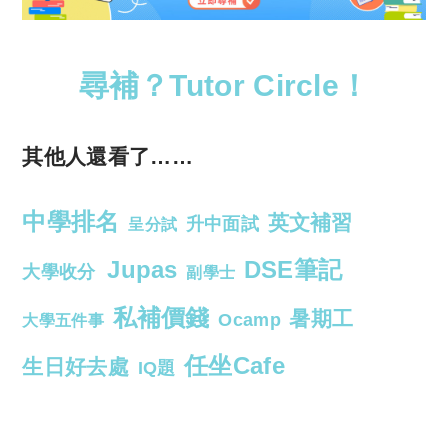
尋補？Tutor Circle！
其他人還看了……
中學排名
英文補習
升中面試
呈分試
Jupas
DSE筆記
大學收分
副學士
私補價錢
暑期工
Ocamp
大學五件事
任坐Cafe
生日好去處
IQ題