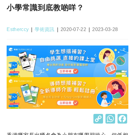
小學常識到底教啲咩？
Post
Post
Post
Post
Estherccy
學術資訊
2020-07-22
2023-03-28
author:
category:
published:
last
modified:
C
W
o
h