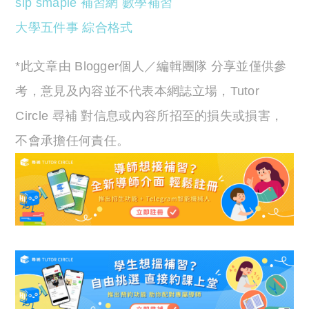
slp smaple
補習網
數學補習
大學五件事
綜合格式
*此文章由 Blogger個人／編輯團隊 分享並僅供參
考，意見及內容並不代表本網誌立場，Tutor
Circle 尋補 對信息或內容所招至的損失或損害，
不會承擔任何責任。