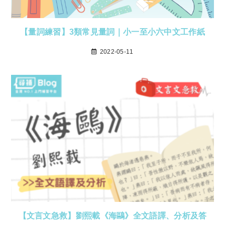
【量詞練習】3類常見量詞｜小一至小六中文工作紙
2022-05-11
【文言文急救】劉熙載《海鷗》全文語譯、分析及答