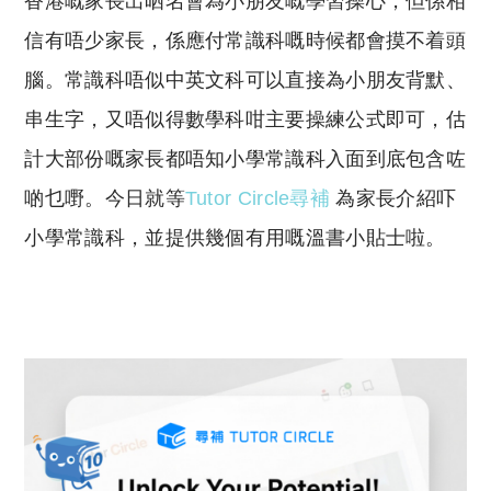
香港嘅家長出晒名會為小朋友嘅學習操心，但係相
p
at
y
s
信有唔少家長，係應付常識科嘅時候都會摸不着頭
Li
A
腦。常識科唔似中英文科可以直接為小朋友背默、
n
p
串生字，又唔似得數學科咁主要操練公式即可，估
k
p
計大部份嘅家長都唔知小學常識科入面到底包含咗
啲乜嘢。今日就等
Tutor Circle尋補
為家長介紹吓
小學常識科，並提供幾個有用嘅溫書小貼士啦。