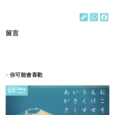
C
W
o
h
p
at
留言
y
s
Li
A
n
p
k
p
你可能會喜歡