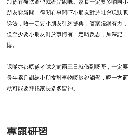
加係冇辦法溫習或者貼題嘅。家長一定要多啲同小
朋友睇新聞，得閒冇事問吓小朋友對於社會現狀嘅
睇法，唔一定要小朋友引經據典，答案鏗鏘有力，
但至少要小朋友對於事情有一定嘅反思，加深記
憶。
呢啲亦都唔係考試之前兩三日就做到嘅嘢，一定要
長年累月訓練小朋友對事物嘅敏銳觸覺，呢一方面
就可能要拜托家長多多留神。
專題研習