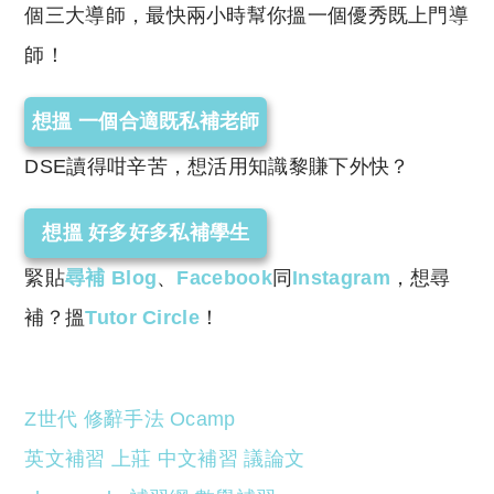
個三大導師，最快兩小時幫你搵一個優秀既上門導
師！
想搵 一個合適既私補老師
DSE讀得咁辛苦，想活用知識黎賺下外快？
想搵 好多好多私補學生
緊貼
尋補
Blog
、
Facebook
同
Instagram
，想尋
補？搵
Tutor Circle
！
Z世代
修辭手法
Ocamp
英文補習
上莊
中文補習
議論文