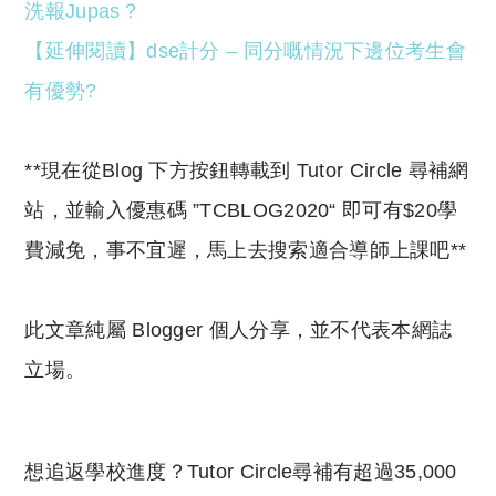
洗報Jupas？
【延伸閱讀】dse計分 – 同分嘅情況下邊位考生會
有優勢?
**現在從Blog 下方按鈕轉載到 Tutor Circle 尋補網
站，並輸入優惠碼 ”TCBLOG2020“ 即可有$20學
費減免，事不宜遲，馬上去搜索適合導師上課吧**
此文章純屬 Blogger 個人分享，並不代表本網誌
立場。
想追返學校進度？Tutor Circle尋補有超過35,000