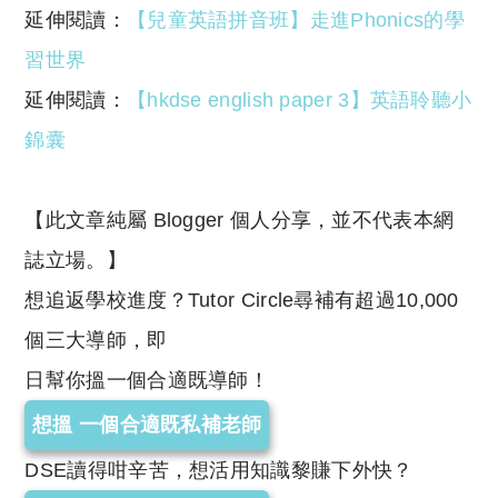
延伸閱讀：
【兒童英語拼音班】走進Phonics的學
習世界
延伸閱讀：
【hkdse english paper 3】英語聆聽小
錦囊
【此文章純屬 Blogger 個人分享，並不代表本網
誌立場。】
想追返學校進度？Tutor Circle尋補有超過10,000
個三大導師，即
日幫你搵一個合適既導師！
想搵 一個合適既私補老師
DSE讀得咁辛苦，想活用知識黎賺下外快？