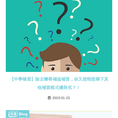
【中學補習】除左嚟尋補揾補習，你又想唔想睇下其
他補習模式優與劣？！
2020-01-23