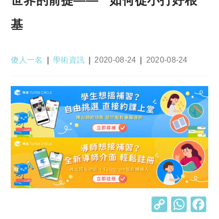
基
Post
Post
Post
Post
傻人一名
學術資訊
2020-08-24
2020-08-24
author:
category:
published:
last
modified:
C
W