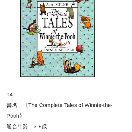
04.
書名：《The Complete Tales of Winnie-the-
Pooh》
適合年齡：3-8歲