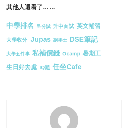
其他人還看了……
中學排名
英文補習
升中面試
呈分試
Jupas
DSE筆記
大學收分
副學士
私補價錢
暑期工
Ocamp
大學五件事
任坐Cafe
生日好去處
IQ題