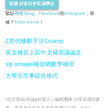
想搵 好多好多私補學生
緊貼
尋補 Blog
、
Facebook
同
Instagram
，尋
補？
Tutor Circle
！
Z世代
修辭手法
Ocamp
英文補習
上莊
中文補習
議論文
slp smaple
補習網
數學補習
大學五件事
綜合格式
*此文章由 Blogger個人／編輯團隊 分享並僅供參