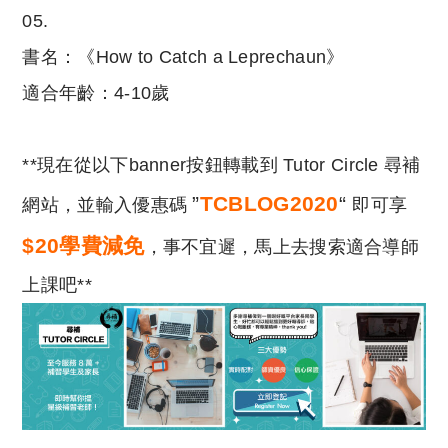
05.
書名：《How to Catch a Leprechaun》
適合年齡：4-10歲
**現在從以下banner按鈕轉載到 Tutor Circle 尋補
”
TCBLOG2020
“
網站，並輸入優惠碼
即可享
$20學費減免
，事不宜遲，馬上去搜索適合導師
上課吧**