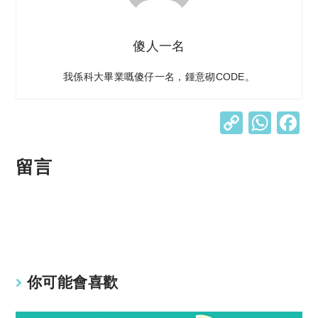
傻人一名
我係科大畢業嘅傻仔一名，鍾意砌CODE。
C
W
o
h
p
at
留言
y
s
Li
A
n
p
k
p
你可能會喜歡