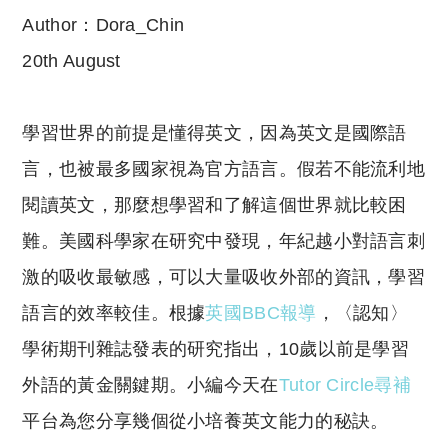
o
h
Author：Dora_Chin
p
at
y
s
20th August
Li
A
n
p
學習世界的前提是懂得英文，因為英文是國際語
k
p
言，也被最多國家視為官方語言。假若不能流利地
閱讀英文，那麼想學習和了解這個世界就比較困
難。美國科學家在研究中發現，年紀越小對語言刺
激的吸收最敏感，可以大量吸收外部的資訊，學習
語言的效率較佳。根據
英國BBC報導
，〈認知〉
學術期刊雜誌發表的研究指出，10歲以前是學習
外語的黃金關鍵期。小編今天在
Tutor Circle尋補
平台為您分享幾個從小培養英文能力的秘訣。