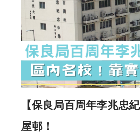
【保良局百周年李兆忠紀
屋邨！