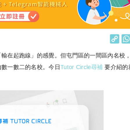
C
o
「輸在起跑線」的感覺。但屯門區的一間區內名校
p
y
內數一數二的名校。今日
Tutor Circle尋補
要介紹的
Li
n
k