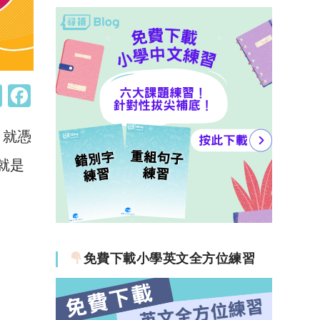
W
F
h
a
，就憑
at
c
s
e
就是
A
b
p
o
p
o
k
免費下載小學英文全方位練習