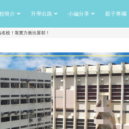
校簡介
升學出路
小編分享
親子專欄
內名校！靠實力衝出屋邨！