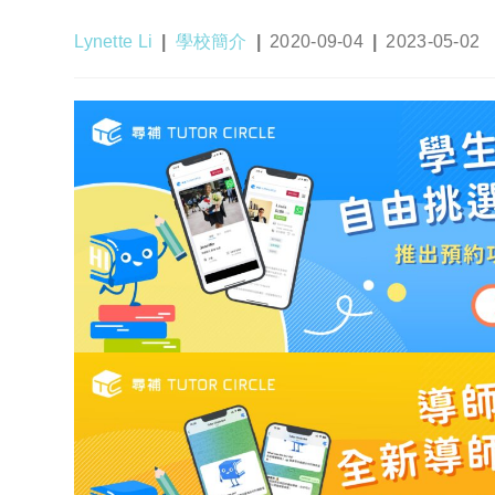
Post
Post
Post
Post
Lynette Li
學校簡介
2020-09-04
2023-05-02
author:
category:
published:
last
modified: