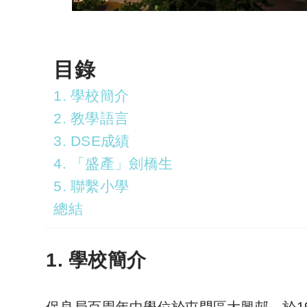
目錄
1. 學校簡介
2. 教學語言
3. DSE成績
4. 「盛產」劍橋生
5. 聯繫小學
總結
1. 學校簡介
保良局百周年中學位於屯門區大興邨，於1