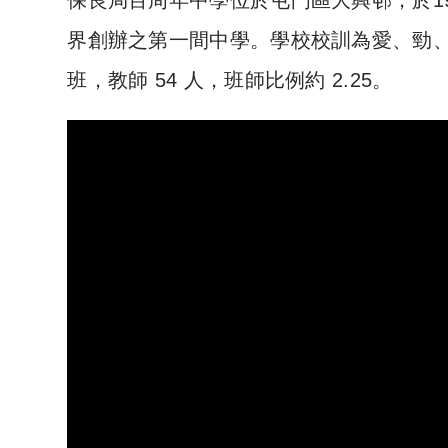
界創辦之第一間中學。學校校訓為愛、勁、
班，教師 54 人，班師比例約 2.25。