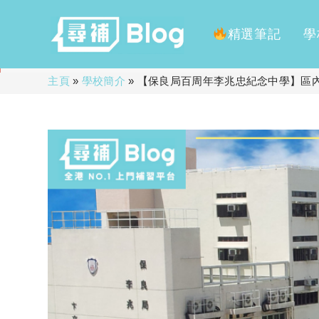
精選筆記
學
Skip
主頁
»
學校簡介
»
【保良局百周年李兆忠紀念中學】區
to
content