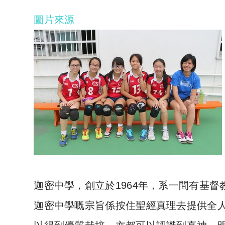
圖片來源
迦密中學，創立於1964年，系一間有基
迦密中學嘅宗旨係按住聖經真理去提供全