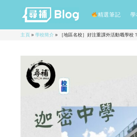
精選筆記
學
Skip
主頁
»
學校簡介
»
［地區名校］好注重課外活動嘅學校
to
content