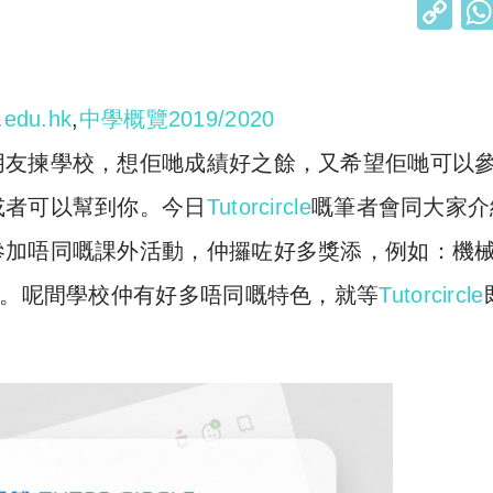
C
o
p
y
.edu.hk
,
中學概覽2019/2020
Li
朋友揀學校，想佢哋成績好之餘，又希望佢哋可以
n
或者可以幫到你。今日
Tutorcircle
嘅筆者會同大家介
k
參加唔同嘅課外活動，仲攞咗好多獎添，例如：機
軍。呢間學校仲有好多唔同嘅特色，就等
Tutorcircle