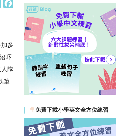
W
F
h
a
at
c
s
e
A
b
參加多
p
o
紹吓
p
o
械人隊
k
既筆
免費下載小學英文全方位練習