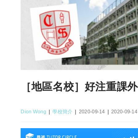
［地區名校］好注重課外
Post
Post
Post
Post
Dion Wong
學校簡介
2020-09-14
2020-09-14
author:
category:
published:
last
modified: