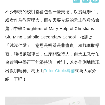
o
h
不少學校的校訓都會包含一些美德，以提醒學生，
p
at
y
s
或者作為教育理念，而今天要介紹的天主教母佑會
Li
A
蕭明中學Daughters of Mary Help of Christians
n
p
Siu Ming Catholic Secondary School，校訓是
k
p
「純潔仁愛」，意思是明辨是非盡責，積極進取樂
觀，純樸廉潔律己，仁厚關愛待人，而天主教母佑
會蕭明中學正正能堅持這一教訓，以身作則地體現
出教訓精神。馬上由
Tutor Circle尋補
來為大家介
紹一下吧！