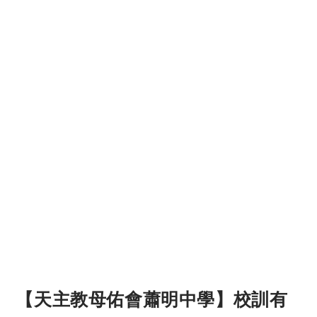
【天主教母佑會蕭明中學】校訓有