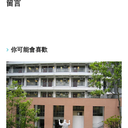
p
at
留言
y
s
Li
A
n
p
k
p
你可能會喜歡