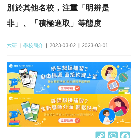
別於其他名校，注重「明辨是
非」、「積極進取」等態度
Post
Post
Post
Post
六研
學校簡介
2023-03-02
2023-03-01
author:
category:
published:
last
modified:
C
W