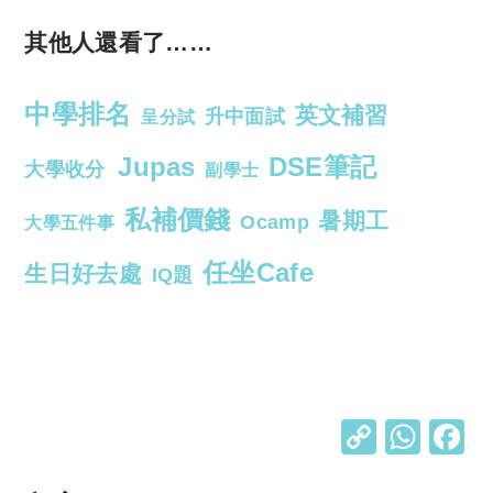
其他人還看了……
中學排名
英文補習
升中面試
呈分試
Jupas
DSE筆記
大學收分
副學士
私補價錢
暑期工
Ocamp
大學五件事
任坐Cafe
生日好去處
IQ題
C
W
o
h