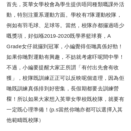
首先，英華女學校會為學生提供唔同種類嘅課外活
動，特別注重系運動方面。學校有7隊運動校隊，
例如有羽毛球、足球等。當然，校隊亦都攞過唔少
嘅獎項，好似喺2019-2020既學界籃球賽，A
Grade女仔就攞到冠軍，小編覺得佢哋真係好勁！
如果你哋對運動有興趣，不妨就考慮吓呢間中學！
不過，小編要提醒大家正所謂「有付出先會有收
獲」，校隊既訓練正正可以反映呢個道理，因為佢
哋既訓練真係排到好密集，長假期都要去訓練營
𣕧！所以如果大家想入英華女學校既校隊，就要有
一定既心理準備！(p.s當然你哋亦都可以選擇入其
他範疇既校隊）