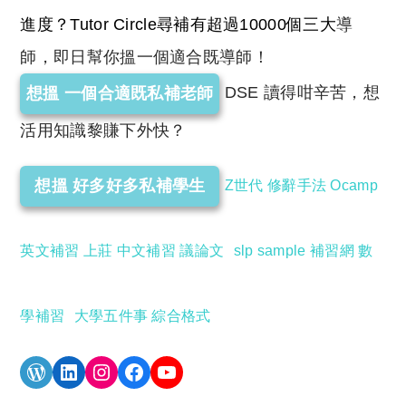
進度？Tutor Circle尋補有超過10000個三大
導
師，即日幫你搵一個適合既導師！
DSE 讀得咁辛苦，想
想搵 一個合適既私補老師
活用知識黎賺下外快？
想搵 好多好多私補學生
Z世代
修辭手法
Ocamp
英文補習
上莊
中文補習
議論文
slp sample
補習網
數
學補習
大學五件事
綜合格式
WordPress
LinkedIn
Instagram
Facebook
YouTube