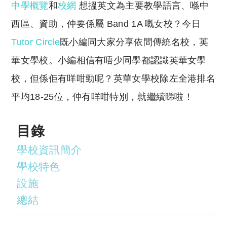
y
s
中學概覽
和
校網
想搵英文為主要教學語言、喺中
Li
A
西區、資助，仲要係屬 Band 1A 嘅女校？今日
n
p
Tutor Circle
既小編同大家分享依間傳統名校，英
k
p
華女學校。小編相信有唔少同學都認識英華女學
校，但係佢有咩咁勁呢？英華女學校除左全港排名
平均18-25位，仲有咩咁特別，就繼續睇啦！
目錄
學校資訊簡介
學校特色
設施
總結