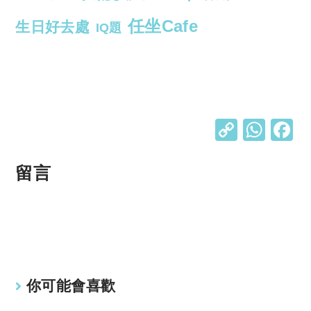
任坐Cafe
生日好去處
IQ題
C
W
o
h
p
at
留言
y
s
Li
A
n
p
k
p
你可能會喜歡