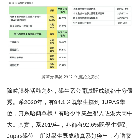
英華女學校 2019 年度的文憑試
除咗課外活動之外，學生系公開試既成績都十分優
秀。系2020年，有94.1％既學生攞到 JUPAS學
位，真系唔簡單𣕧！有唔少畢業生都入咗港大同中
大。其實，系2019年，亦都有92.6%既學生攞到
Jupas學位，所以學生既成績真系好突出，有啲家