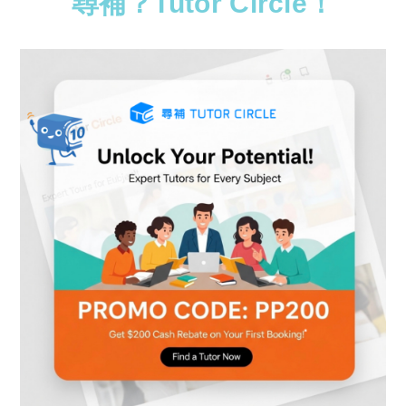
尋補？Tutor Circle！