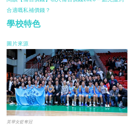
合適嘅私補價錢？
學校特色
圖片來源
英華女籃奪冠