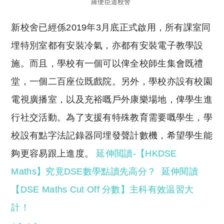
羅便臣道校舍
新校舍已經係2019年3月底正式啟用，所有課室同
埋特別室都有安裝冷氣，亦都有安裝電子教學設
施。而且，學校有一個可以俾全校師生集會既禮
堂，一個二百座位既戲院。另外，學校亦設有校園
電視廣播室，以及充裕嘅戶外康樂場地，俾學生進
行社交活動。為了支援有特殊教育需要嘅學生，學
校設有點字法記錄器同埋發聲計數機，希望學生能
夠更容易跟上進度。
延伸閲讀-【HKDSE
Maths】究竟DSE數學點讀先高分？
延伸閱讀
【DSE Maths Cut Off 分數】主科有效温習大
計！