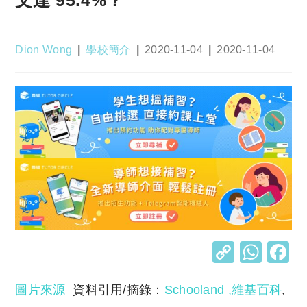
Post
Post
Post
Post
Dion Wong
學校簡介
2020-11-04
2020-11-04
author:
category:
published:
last
modified:
C
W
o
h
圖片來源
資料引用/摘錄：
Schooland
,
維基百科
,
p
at