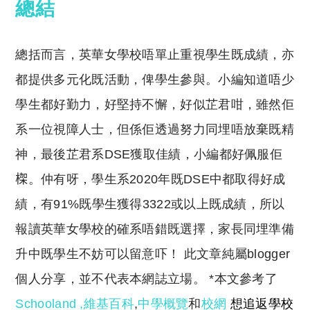
總結
總括而言，英華女學校唔單止重視學生既成績，亦
都提供多元化既活動，俾學生參與。小編知道唔少
學生都好勤力，好堅持不懈，好似芷君咁，雖然佢
系一位視障人士，但係佢透過努力同埋唔放棄既精
神，最後芷君系DSE獲取佳績，小編都好佩服佢
𣕧。仲有呀，學生系2020年既DSE中都取得好成
績，有91%既學生獲得3322或以上既成績，所以
報讀英華女學校的確系唔錯既選擇，家長同埋準備
升中既學生不妨可以留意吓！ 此文章純屬blogger
個人分享，並不代表本網誌立場。 *本文參考了
Schooland
,
維基百科
,
中學概覽
和
校網
想追返學校