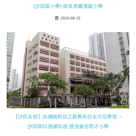
[沙田區小學]-保良局蕭漢森小學
2020-09-15
【沙田名校】由傳統科目之新興科目全方位學習 －
沙田區91校網名校 浸信會呂明才小學