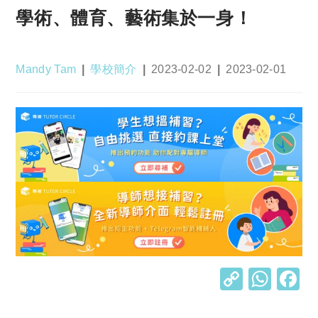
學術、體育、藝術集於一身！
Post
Post
Post
Post
Mandy Tam
學校簡介
2023-02-02
2023-02-01
author:
category:
published:
last
modified:
C
W
o
h