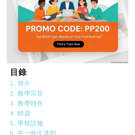
目錄
1. 簡介
2. 教學宗旨
3. 教學特色
4. 師資
5. 學校設施
6. 中一收生準則