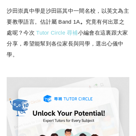
p
at
y
s
沙田崇真中學是沙田區其中一間名校，以英文為主
Li
A
要教學語言。估計屬 Band 1A
。
究竟有何出眾之
n
p
處呢？今次
Tutor Circle 尋補
小編會在這裏跟大家
k
p
分享，希望能幫到各位家長與同學，選出心儀中
學。