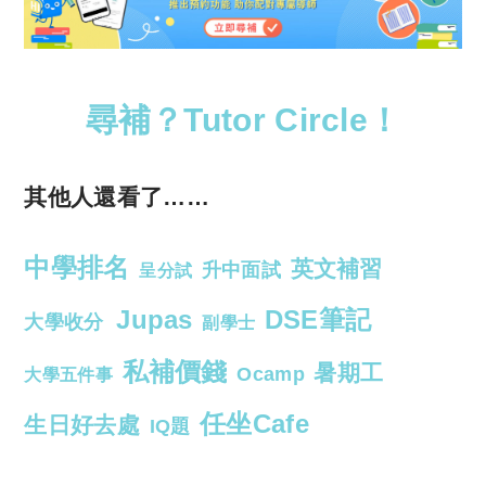
尋補？Tutor Circle！
其他人還看了……
中學排名
英文補習
升中面試
呈分試
Jupas
DSE筆記
大學收分
副學士
私補價錢
暑期工
Ocamp
大學五件事
任坐Cafe
生日好去處
IQ題