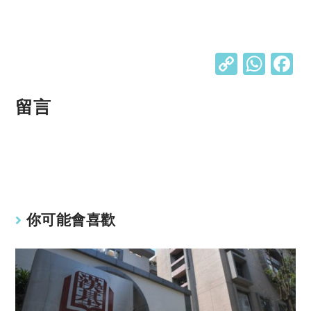
C
W
o
h
p
at
留言
y
s
Li
A
n
p
k
p
你可能會喜歡