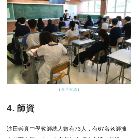
（
圖片來源
）
4. 師資
沙田崇真中學教師總人數有73人，有67名老師擁