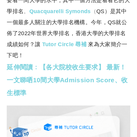
要看一間大學的水平，其中一個方法是看看它的大
p
at
y
s
學排名
。
Quacquarelli Symonds
（
QS）是其中
Li
A
一個最多人關注的大學排名機構。今年，QS就公
n
p
佈了2022年世界大學排名，香港大學的大學排名
k
p
成績如何？讓
Tutor Circle 尋補
來為大家簡介一
下吧！
延伸閱讀﹕【各大院校收生要求】 最新！
一文睇哂10間大學Admission Score、收
生標準