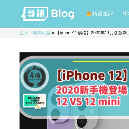
精選筆記
學
Skip
主頁
»
吃喝玩樂
»
【iphone12價格】2020年11月各款新手機登
to
content