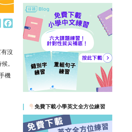
W
F
h
a
at
c
s
e
家有沒
A
b
時候。
p
o
手機
p
o
k
免費下載小學英文全方位練習