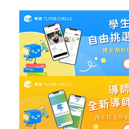
author:
category:
published: