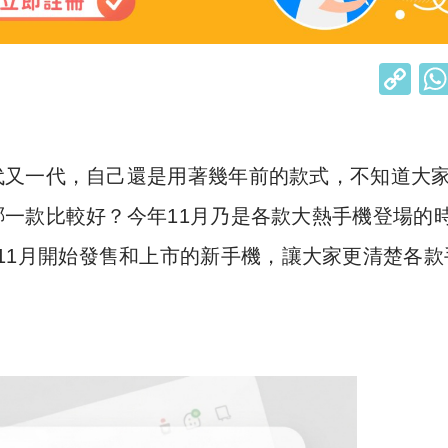
C
o
p
y
代又一代，自己還是用著幾年前的款式，不知道大
Li
一款比較好？今年11月乃是各款大熱手機登場的
n
11月開始發售和上市的新手機，讓大家更清楚各款
k