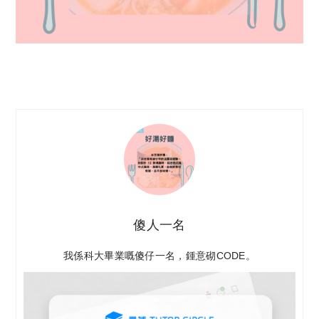
傻人一名
我係科大畢業嘅傻仔一名，鍾意砌CODE。