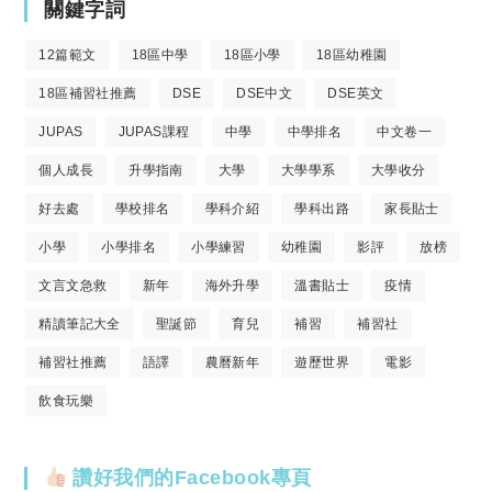
關鍵字詞
12篇範文
18區中學
18區小學
18區幼稚園
18區補習社推薦
DSE
DSE中文
DSE英文
JUPAS
JUPAS課程
中學
中學排名
中文卷一
個人成長
升學指南
大學
大學學系
大學收分
好去處
學校排名
學科介紹
學科出路
家長貼士
小學
小學排名
小學練習
幼稚園
影評
放榜
文言文急救
新年
海外升學
溫書貼士
疫情
精讀筆記大全
聖誕節
育兒
補習
補習社
補習社推薦
語譯
農曆新年
遊歷世界
電影
飲食玩樂
讚好我們的Facebook專頁