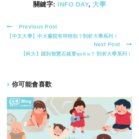
k
p
關鍵字:
INFO DAY
,
大學
Previous Post
Read
【中文大學】中大書院有咩特別？剖析大學系列！
more
Next Post
articles
【科大】踩到智慧石就要quit u？ 剖析大學系列！
你可能會喜歡