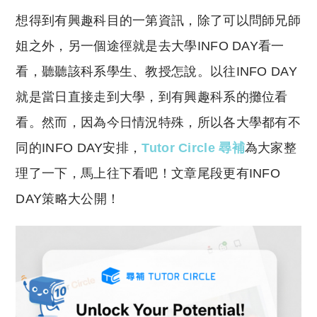
o
h
想得到有興趣科目的一第資訊，除了可以問師兄師
p
at
y
s
姐之外，另一個途徑就是去大學INFO DAY看一
Li
A
看，聽聽該科系學生、教授怎說。以往INFO DAY
n
p
就是當日直接走到大學，到有興趣科系的攤位看
k
p
看。然而，因為今日情況特殊，所以各大學都有不
同的INFO DAY安排，
Tutor Circle 尋補
為大家整
理了一下，馬上往下看吧！文章尾段更有INFO
DAY策略大公開！