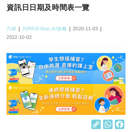
資訊日日期及時間表一覽
Post
Post
Post
六研
JUPAS/ Non-JU攻略
2020-11-03
author:
category:
published:
Post
2022-10-03
last
modified:
C
W