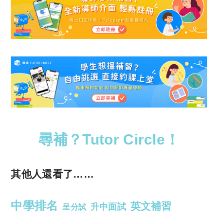
尋補？Tutor Circle！
其他人還看了……
中學排名
英文補習
升中面試
呈分試