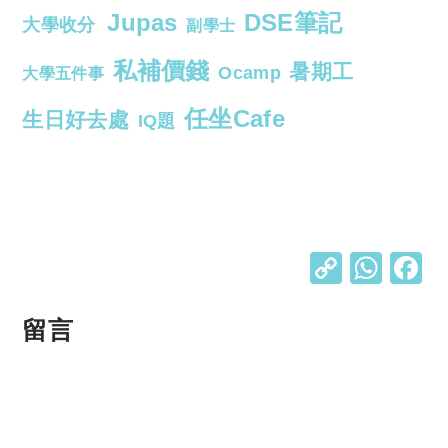
Jupas
DSE筆記
大學收分
副學士
私補價錢
暑期工
Ocamp
大學五件事
任坐Cafe
生日好去處
IQ題
C
W
o
h
p
at
留言
y
s
Li
A
n
p