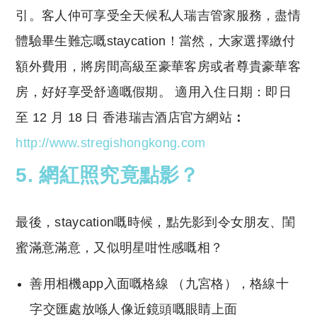
引。客人仲可享受全天候私人瑞吉管家服務，盡情
體驗畢生難忘嘅staycation！當然，大家選擇繳付
額外費用，將房間高級至豪華客房或者尊貴豪華客
房，好好享受舒適嘅假期。 適用入住日期：即日
至 12 月 18 日 香港瑞吉酒店官方網站
：
http://www.stregishongkong.com
5. 網紅照究竟點影？
最後，staycation嘅時候，點先影到令女朋友、閨
蜜滿意滿意，又似明星咁性感嘅相？
善用相機app入面嘅格線 （九宮格），格線十
字交匯處放喺人像近鏡頭嘅眼睛上面