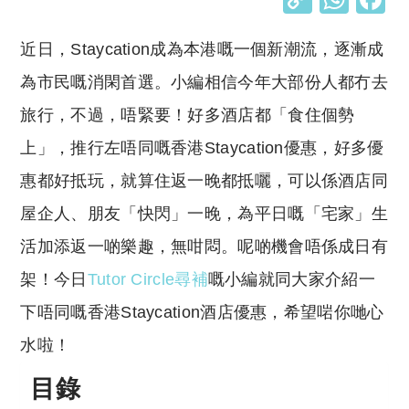
o
h
近日，Staycation成為本港嘅一個新潮流，逐漸成
p
at
y
s
為市民嘅消閑首選。小編相信今年大部份人都冇去
Li
A
旅行，不過，唔緊要！好多酒店都「食住個勢
n
p
上」，推行左唔同嘅香港Staycation優惠，好多優
k
p
惠都好抵玩，就算住返一晚都抵囇，可以係酒店同
屋企人、朋友「快閃」一晚，為平日嘅「宅家」生
活加添返一啲樂趣，無咁悶。呢啲機會唔係成日有
架！今日
Tutor Circle尋補
嘅小編就同大家介紹一
下唔同嘅香港Staycation酒店優惠，希望啱你哋心
水啦！
目錄