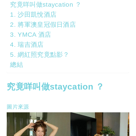
究竟咩叫做staycation ？
1. 沙田凱悅酒店
2. 將軍澳皇冠假日酒店
3. YMCA 酒店
4. 瑞吉酒店
5. 網紅照究竟點影？
總結
究竟咩叫做staycation ？
圖片來源