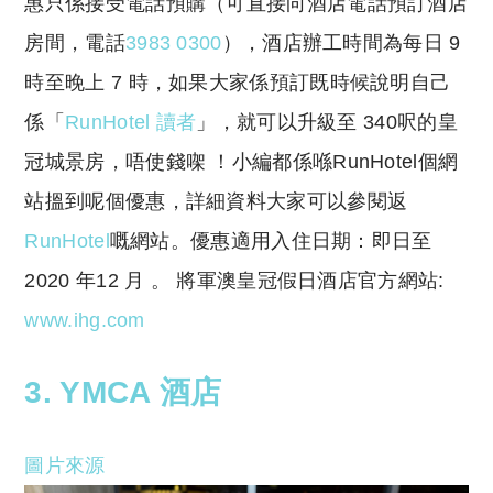
惠只係接受電話預購（可直接向酒店電話預訂酒店
房間，電話
3983 0300
），酒店辦工時間為每日 9
時至晚上 7 時，如果大家係預訂既時候說明自己
係「
RunHotel 讀者
」，就可以升級至 340呎的皇
冠城景房，唔使錢㗎 ！小編都係喺RunHotel個網
站搵到呢個優惠，詳細資料大家可以參閱返
RunHotel
嘅網站。優惠適用入住日期：即日至
2020 年12 月 。
將軍澳皇冠假日酒店
官方網站:
www.ihg.com
3. YMCA 酒店
圖片來源