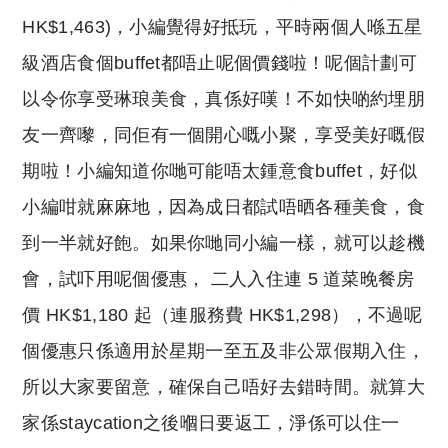
HK$1,463)，小編覺得好抵玩，平時兩個人喺五星
級酒店食個buffet都唔止呢個價錢啦！呢個計劃可
以令你享受琳琅美食，真係好嘆！不如快啲約埋朋
友一齊嚟，同佢有一個開心嘅小聚，享受美好嘅假
期啦！小編知道你哋可能唔太鍾意食buffet，好似
小編咁就麻麻地，因為成日都試唔晒各種美食，食
到一半就好飽。如果你哋同小編一樣，就可以趁機
會，試吓用呢個優惠， 二人入住連 5 道菜晚餐房
價 HK$1,180 起（連服務費 HK$1,298），不過呢
個優惠只係適用於星期一至五及非公眾假期入住，
所以大家要留意，確保自己唔好去錯時間。就算大
家係staycation之後嗰日要返工，淨係可以住一