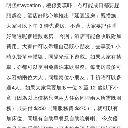
明係staycation，梗係要嘆吓，冇可能成日都要趕
頭趕命，酒店好貼心地推出「延遲退房」既措施，
大家可以下午 3 時先退房。不過，大家要記住唔
好遲過呢個鐘數退房，否則，酒店可能會收取附加
費用。大家仲可以帶埋自己既小朋友，去享受1 小
時免費單車體驗，同陽光玩下遊戲。如果大家有揸
車，亦都可以享用免費泊車既服務。每間房最多可
以容納兩位大人，同埋兩位小朋友，千祈唔可以多
過4人。如果大家需要加多一位 3 至 12 歲以下小
童（因為以上價格只包兩人住宿同埋兩人所需既服
務）只要付 $250 （連服務費 $275），就可以有
加床位、同埋有自助早餐及自助晚餐喇。 今次優