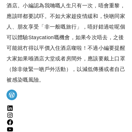
酒店。小編認為我哋嘅人生只有一次，唔會重黎，
應該咩都要試吓。不如大家趁疫情緩和，快啲同家
人、朋友享受「非一般嘅旅行」，唔好錯過咗呢個
可以體驗Staycation嘅機會，如果今次唔去，之後
可能就冇得以平價入住酒店㗎啦！不過小編要提醒
大家如果喺酒店大堂或者房間外，應該要戴上口罩
（除非做緊一啲戶外活動），以減低傳播或者自己
被感染嘅風險。
WordPress
LinkedIn
Instagram
Facebook
YouTube