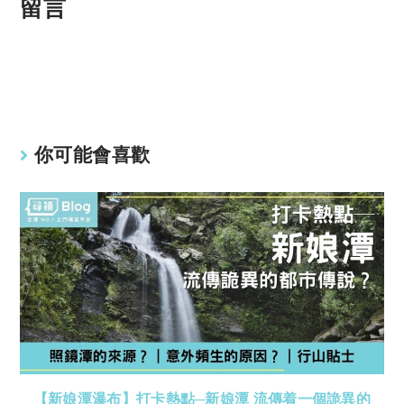
p
at
留言
y
s
Li
A
n
p
k
p
你可能會喜歡
【新娘潭瀑布】打卡熱點─新娘潭 流傳着一個詭異的