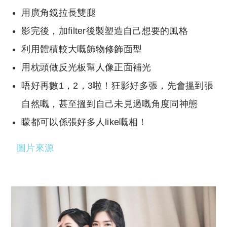
用廣角鏡拉長雙腿
影完後，加filter後製塑造自己想要的風格
利用體積較大嘅飾物修飾面型
用枕頭做反光板幫人像正面補光
唔好再數1，2，3啦！狂影好多張，先會搵到張
自然嘅，甚至搵到自己未見過嘅角度同神態
矇都可以係張好多人like嘅相！
圖片來源