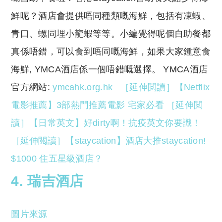
鮮呢？酒店會提供唔同種類嘅海鮮，包括有凍蝦、
青口、螺同埋小龍蝦等等。小編覺得呢個自助餐都
真係唔錯，可以食到唔同嘅海鮮，如果大家鍾意食
海鮮, YMCA酒店係一個唔錯嘅選擇。 YMCA酒店
官方網站:
ymcahk.org.hk
［延伸閲讀］【Netflix
電影推薦】3部熱門推薦電影 宅家必看
［延伸閲
讀］【日常英文】好dirty啊！抗疫英文你要識！
［延伸閲讀］【staycation】酒店大推staycation!
$1000 住五星級酒店？
4. 瑞吉酒店
圖片來源