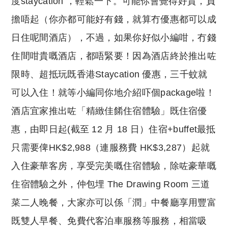
度staycation ，輕鬆一下。可能你會覺得好貴，負
擔唔起（你亦都可能好有錢，就算冇優惠都可以成
日住呢間酒店），不過，如果你好似小編咁，冇錢
住間咁貴嘅酒店，都唔緊要！因為酒店終於推出咗
限時、超抵玩既香港Staycation 優惠，三千蚊就
可以入住！就等小編同你地介紹吓個package啦！
酒店宜家推出咗「精緻佳餚住宿體驗」既住宿優
惠，由即日起(截至 12 月 18 日）住宿+buffet最抵
只需要俾HK$2,988（連服務費 HK$3,287）起就
入住豪華客房，享受完美嘅住宿體驗，除咗豪華嘅
住宿體驗之外，仲包埋 The Drawing Room 三道
菜二人晚餐，大家亦可以係「潤」中餐廳享用豐富
既雙人早餐、免費代客泊車服務等服務，相當吸