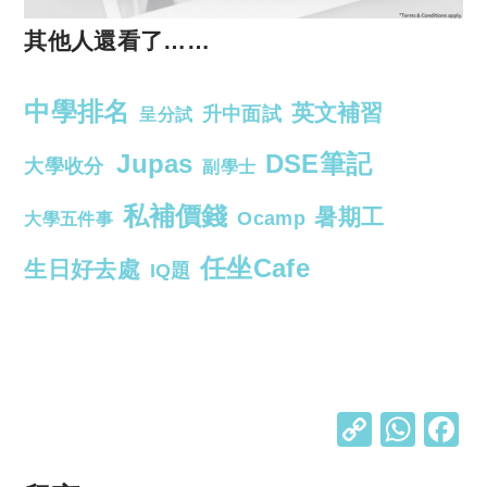
其他人還看了……
中學排名
英文補習
升中面試
呈分試
Jupas
DSE筆記
大學收分
副學士
私補價錢
暑期工
Ocamp
大學五件事
任坐Cafe
生日好去處
IQ題
C
W
o
h