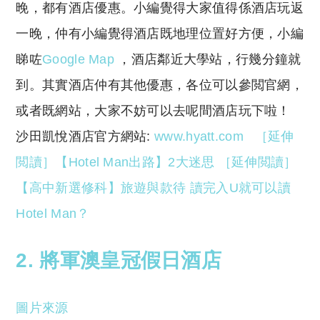
晚，都有酒店優惠。小編覺得大家值得係酒店玩返
一晚，仲有小編覺得酒店既地理位置好方便，小編
睇咗
Google Map
，酒店鄰近大學站，行幾分鐘就
到。其實酒店仲有其他優惠，各位可以參閲官網，
或者既網站，大家不妨可以去呢間酒店玩下啦！
沙田凱悅酒店
官方網站:
www.hyatt.com
［延伸
閲讀］【Hotel Man出路】2大迷思
［延伸閲讀］
【高中新選修科】旅遊與款待 讀完入U就可以讀
Hotel Man？
2. 將軍澳皇冠假日酒店
圖片來源