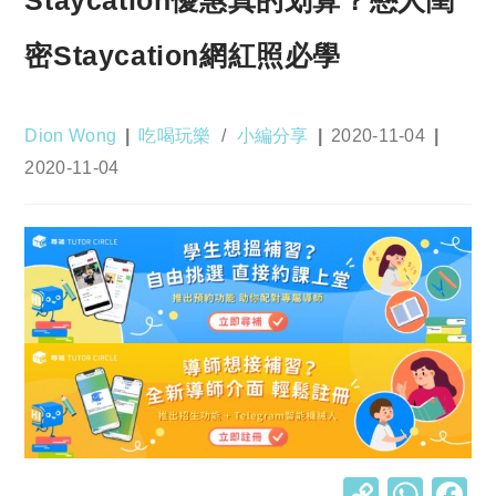
密Staycation網紅照必學
Post
Post
Post
Dion Wong
吃喝玩樂
/
小編分享
2020-11-04
author:
category:
published:
Post
2020-11-04
last
modified:
C
W