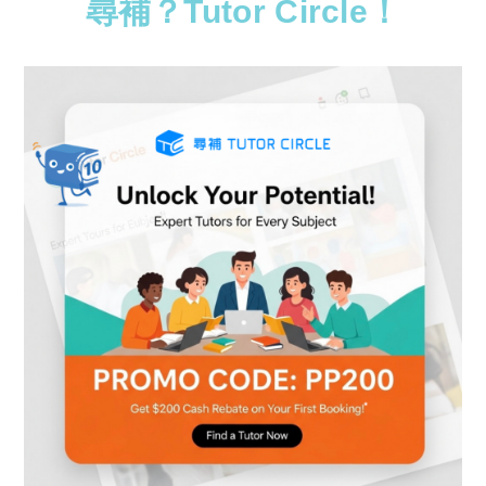
尋補？Tutor Circle！