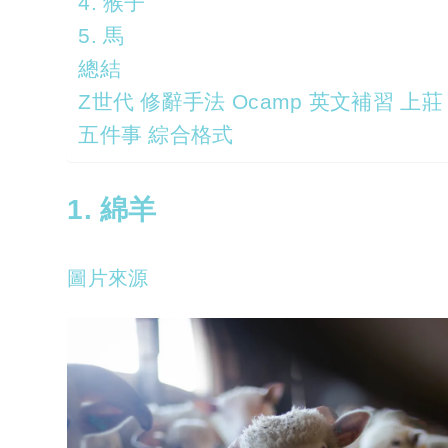
4. 猴子
5. 馬
總結
Z世代 修辭手法 Ocamp 英文補習 上莊 
五件事 綜合格式
1. 綿羊
圖片來源