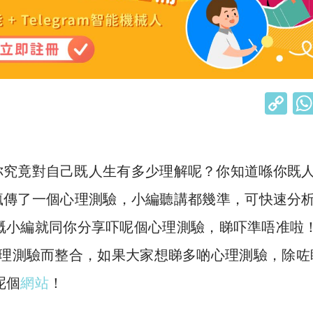
C
o
p
y
你究竟對自己既人生有多少理解呢？你知道喺你既
Li
瘋傳了一個心理測驗，小編聽講都幾準，可快速分
n
嘅小編就同你分享吓呢個心理測驗，睇吓準唔准啦
k
理測驗而整合，如果大家想睇多啲心理測驗，除咗
呢個
網站
！