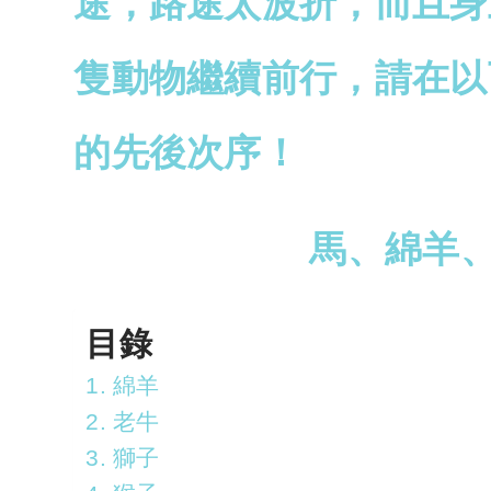
途，路途太波折，而且身
隻動物繼續前行，請在以
的先後次序！
馬、綿羊
目錄
1. 綿羊
2. 老牛
3. 獅子