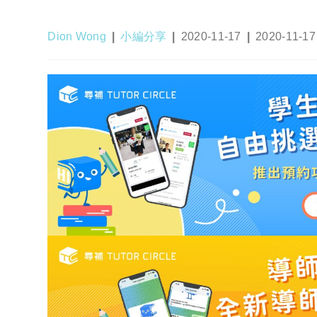
Post
Post
Post
Post
Dion Wong
小編分享
2020-11-17
2020-11-17
author:
category:
published:
last
modified: