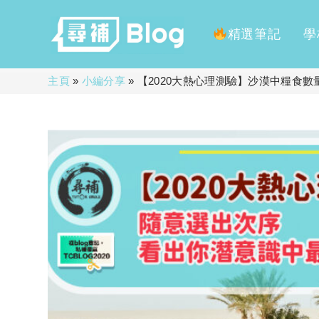
精選筆記
學
Skip
主頁
»
小編分享
»
【2020大熱心理測驗】沙漠中糧食
to
content