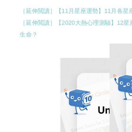
［延伸閲讀］【11月星座運勢】11月各
［延伸閲讀］【2020大熱心理測驗】12
生命？