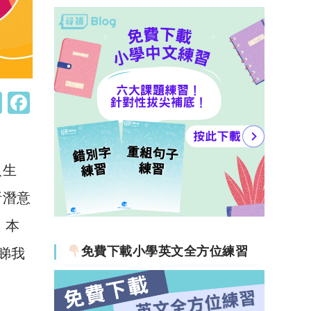
W
F
h
a
at
c
s
e
人生
A
b
析潛意
p
o
！本
p
o
免費下載小學英文全方位練習
睇我
k