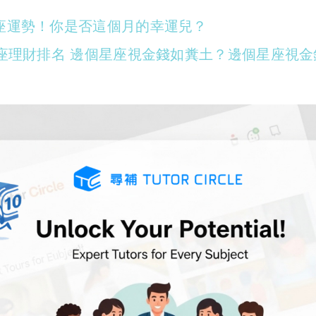
星座運勢！你是否這個月的幸運兒？
星座理財排名 邊個星座視金錢如糞土？邊個星座視金