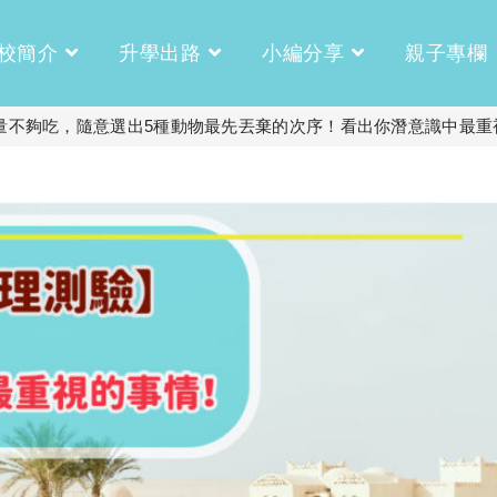
校簡介
升學出路
小編分享
親子專欄
數量不夠吃，隨意選出5種動物最先丟棄的次序！看出你潛意識中最重