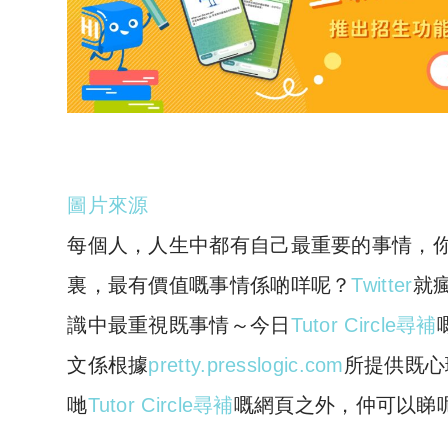
圖片來源
每個人，人生中都有自己最重要的事情，
裏，最有價值嘅事情係啲咩呢？
Twitter
就
識中最重視既事情～今日
Tutor Circle尋補
文係根據
pretty.presslogic.com
所提供既心
哋
Tutor Circle尋補
嘅網頁之外，仲可以睇