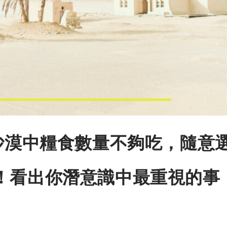
】沙漠中糧食數量不夠吃，隨意
！看出你潛意識中最重視的事