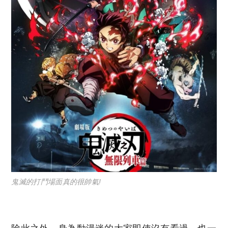
鬼滅的打鬥場面真的很帥氣!