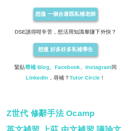
想搵 一個合適既私補老師
DSE讀得咁辛苦，想活用知識黎賺下外快？
想搵 好多好多私補學生
緊貼
尋補 Blog
、
Facebook
、
Instagram
同
LinkedIn
，尋補？
Tutor Circle
！
Z世代
修辭手法
Ocamp
英文補習
上莊
中文補習
議論文