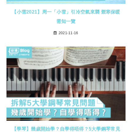
【小雪2021】周一「小雪」引冷空氣來襲 禦寒保暖
需知一覽
2021-11-16
【學琴】幾歲開始學？自學得唔得？5大學鋼琴常見