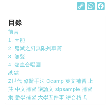
C
W
o
h
p
at
目錄
y
s
前言
Li
A
1. 天能
n
p
2. 鬼滅之刃無限列車篇
k
p
3. 無聲
4. 熱血合唱團
總結
Z世代 修辭手法 Ocamp 英文補習 上
莊 中文補習 議論文 slpsample 補習
網 數學補習 大學五件事 綜合格式