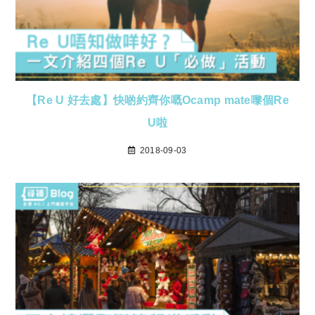
【Re U 好去處】快啲約齊你嘅Ocamp mate嚟個Re
U啦
2018-09-03