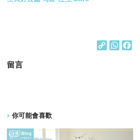
C
W
o
h
p
at
留言
y
s
Li
A
n
p
k
p
你可能會喜歡