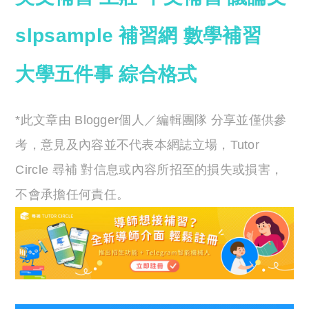
slp
sample
補習網
數學補習
大學五件事
綜合
格式
*此文章由 Blogger個人／編輯團隊 分享並僅供參
考，意見及內容並不代表本網誌立場，Tutor
Circle 尋補 對信息或內容所招至的損失或損害，
不會承擔任何責任。