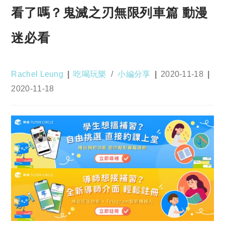
看了嗎？鬼滅之刃無限列車篇 動漫
迷必看
Post
Post
Post
Rachel Leung
吃喝玩樂
/
小編分享
2020-11-18
author:
category:
published:
Post
2020-11-18
last
modified: