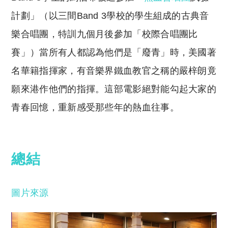
計劃」（以三間Band 3學校的學生組成的古典音
樂合唱團，特訓九個月後參加「校際合唱團比
賽」）當所有人都認為他們是「廢青」時，美國著
名華籍指揮家，有音樂界鐵血教官之稱的嚴梓朗竟
願來港作他們的指揮。這部電影絕對能勾起大家的
青春回憶，重新感受那些年的熱血往事。
總結
圖片來源