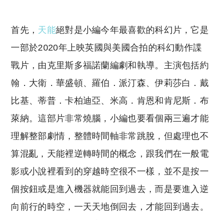
首先，
天能
絕對是小編今年最喜歡的科幻片，它是
一部於2020年上映英國與美國合拍的科幻動作諜
戰片，由克里斯多福諾蘭編劇和執導。主演包括約
翰．大衛．華盛頓、羅伯．派汀森、伊莉莎白．戴
比基、蒂普．卡柏迪亞、米高．肯恩和肯尼斯．布
萊納。這部片非常燒腦，小編也要看個兩三遍才能
理解整部劇情，整體時間軸非常跳脫，但處理也不
算混亂，天能裡逆轉時間的概念，跟我們在一般電
影或小說裡看到的穿越時空很不一樣，並不是按一
個按鈕或是進入機器就能回到過去，而是要進入逆
向前行的時空，一天天地倒回去，才能回到過去。