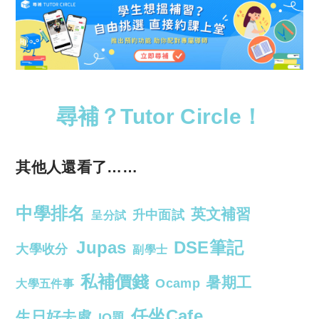
尋補？Tutor Circle！
其他人還看了……
中學排名
英文補習
升中面試
呈分試
Jupas
DSE筆記
大學收分
副學士
私補價錢
暑期工
Ocamp
大學五件事
任坐Cafe
生日好去處
IQ題