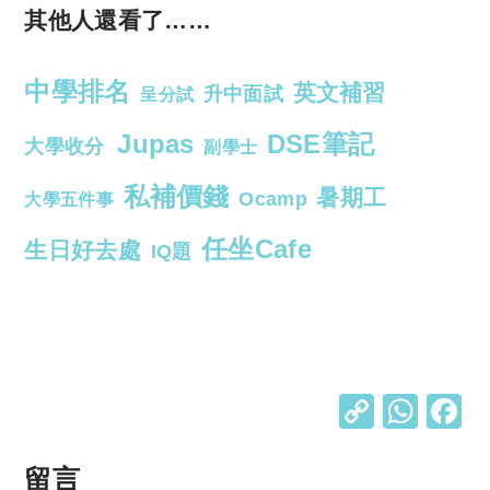
其他人還看了……
中學排名
英文補習
升中面試
呈分試
Jupas
DSE筆記
大學收分
副學士
私補價錢
暑期工
Ocamp
大學五件事
任坐Cafe
生日好去處
IQ題
C
W
o
h
p
at
留言