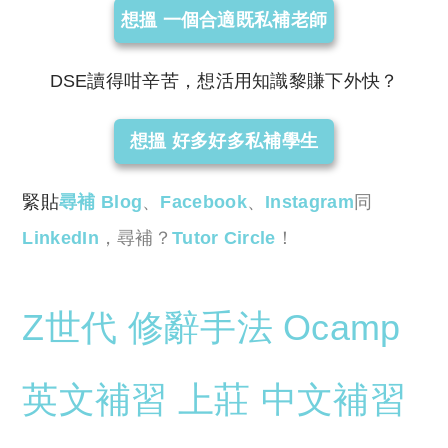
想搵 一個合適既私補老師
DSE讀得咁辛苦，想活用知識黎賺下外快？
想搵 好多好多私補學生
緊貼
尋補 Blog
、
Facebook
、
Instagram
同
LinkedIn
，尋補？
Tutor Circle
！
Z世代
修辭手法
Ocamp
英文補習
上莊
中文補習