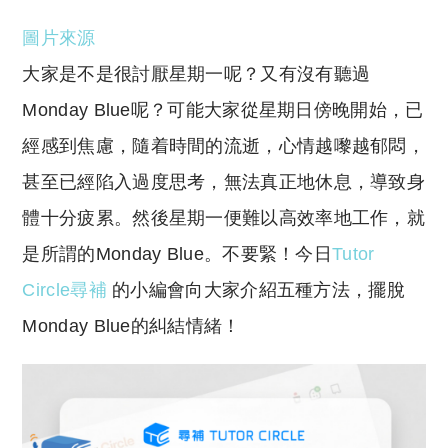
o
h
圖片來源
p
at
y
s
大家是不是很討厭星期一呢？又有沒有聽過
Li
A
Monday Blue呢？可能大家從星期日傍晚開始，已
n
p
經感到焦慮，隨着時間的流逝，心情越嚟越郁悶，
k
p
甚至已經陷入過度思考，無法真正地休息，導致身
體十分疲累。然後星期一便難以高效率地工作，就
是所謂的Monday Blue。不要緊！今日
Tutor
Circle尋補
的小編會向大家介紹五種方法，擺脫
Monday Blue的糾結情緒！