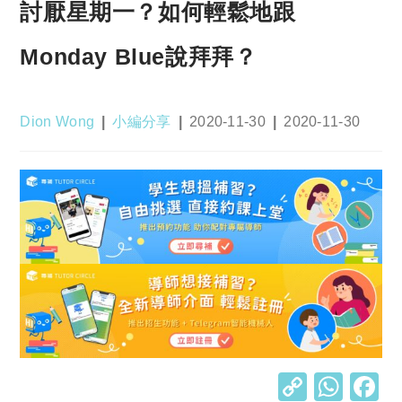
討厭星期一？如何輕鬆地跟
Monday Blue說拜拜？
Post
Post
Post
Post
Dion Wong
小編分享
2020-11-30
2020-11-30
author:
category:
published:
last
modified:
C
W