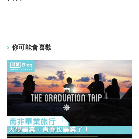
y
s
Li
A
n
p
k
p
你可能會喜歡