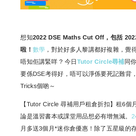
想知
2022 DSE Maths Cut Off，包
啦！
數學
，對於好多人黎講都好複雜，覺
唔知佢講緊咩 ? 今日
Tutor Circle尋補
同
要係DSE考得好，唔可以淨係要死記難背
Tricks個啲～
​【Tutor Circle 尋補用戶租倉折扣
論是溫習書本或課堂用品想必有增無減。
2
月多送3個月*迷你倉優惠！除了五星級的存倉