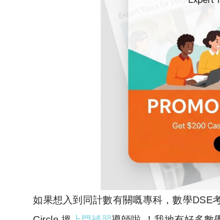
如果想入到同計數有關嘅專科，數學DSE考
Circle 搵
上門補習
導師啦 ！我地有好多數學