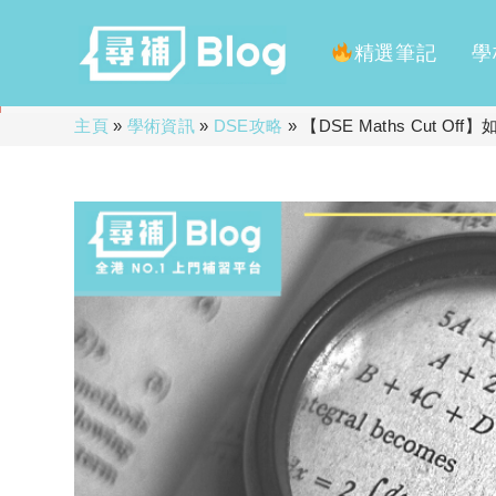
精選筆記
學
Skip
主頁
»
學術資訊
»
DSE攻略
»
【DSE Maths Cut 
to
content