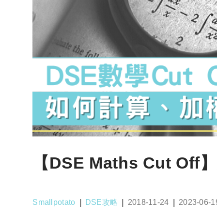
【DSE Maths Cut
Post
Post
Post
Post
Smallpotato
DSE攻略
2018-11-24
2023-06-1
author:
category:
published:
last