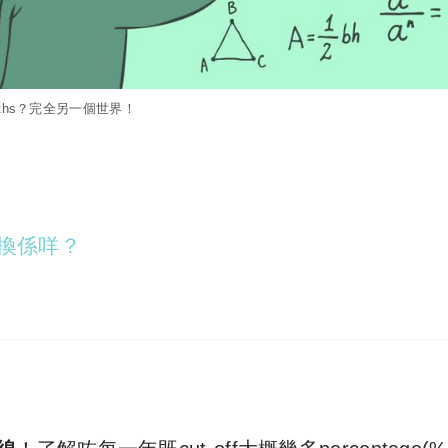
aths？完全另一個世界！
權轉換係咩？