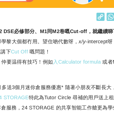
C
o
括 2022 DSE必修部分、M1同M2卷嘅Cut-off，就繼續
p
y
得學黎大個都冇用。望住啲代數呀，
x/y
-intercep
Li
你講下
Cut Off
嘅問題！
n
，仲要温得有技巧！例如
入Calculator formula
或者
k
】租6個月多送3個月迷你倉服務優惠* 隨著小朋友不斷長大
4 STORAGE
特此為Tutor Circle 尋補的用戶送上
服務，24 STORAGE 的共享智能工作艙更為學