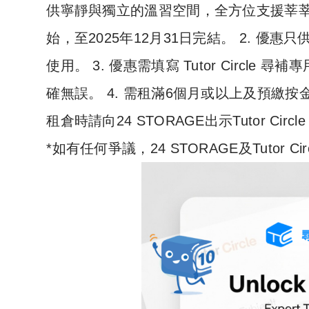
供寧靜與獨立的溫習空間，全方位支援莘莘學子
始，至2025年12月31日完結。 2. 優惠只供 2
使用。 3. 優惠需填寫 Tutor Circle 
確無誤。 4. 需租滿6個月或以上及預繳按金。
租倉時請向24 STORAGE出示Tutor Circ
*如有任何爭議，24 STORAGE及Tutor 