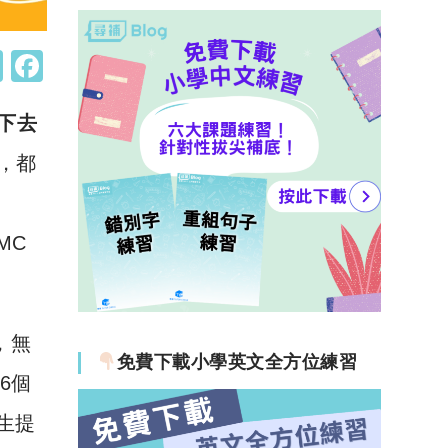
W
F
h
a
睇下去
at
c
s
e
t呀，都
A
b
p
o
MC
p
o
k
，無
免費下載小學英文全方位練習
租6個
生提