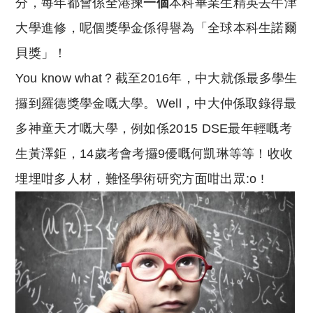
分，每年都會係全港揀
一個
本科畢業生精英去牛津
大學進修，呢個獎學金係得譽為「全球本科生諾爾
貝獎」！
You know what？截至2016年，中大就係最多學生
攞到羅德獎學金嘅大學。Well，中大仲係取錄得最
多神童天才嘅大學，例如係2015 DSE最年輕嘅考
生黃澤鉅，14歲考會考攞9優嘅何凱琳等等！收收
埋埋咁多人材，難怪學術研究方面咁出眾:o !