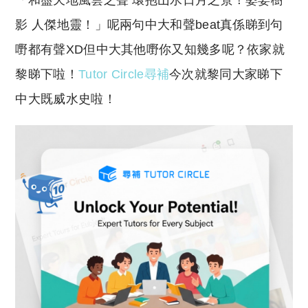
「和盡天地風雲之聲 環抱山水日月之景！婆娑樹
p
at
y
s
影 人傑地靈！」呢兩句中大和聲beat真係睇到句
Li
A
嘢都有聲XD但中大其他嘢你又知幾多呢？依家就
n
p
黎睇下啦！
Tutor Circle尋補
今次就黎同大家睇下
k
p
中大既威水史啦！