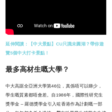
延伸閱讀：【中大景點】CU只識未圓湖？帶你遊
覽5個中大打卡景點！
最多高材生嘅大學？
中大高踞全亞洲大學第46位，真係唔可以睇少，
學生嘅質素都唔會差。自1986年，國際性研究生
獎學金 – 羅德獎學金引入咗香港作為計劃嘅一部