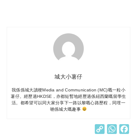
城大小薯仔
我係係城大讀梗Media and Communication (MC)嘅一粒小
薯仔。經歷過HKDSE，亦都短暫地經歷過係紐西蘭嘅留學生
活。都希望可以同大家分享下一路以黎嘅心路歷程，同埋一
啲係城大嘅趣事
C
W