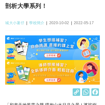
剖析大學系列！
Post
Post
Post
Post
城大小薯仔
學校簡介
2020-10-02
2022-05-17
author:
category:
published:
last
modified:
C
W
o
h