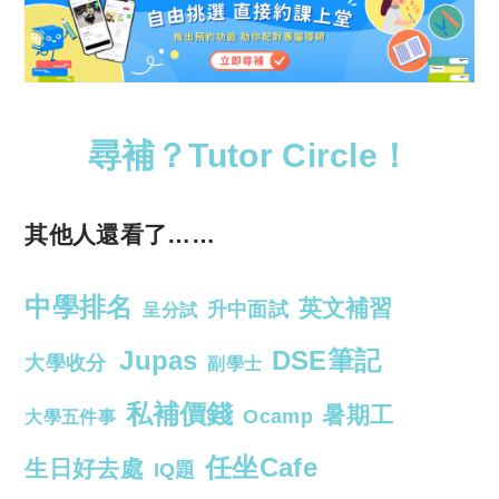
尋補？Tutor Circle！
其他人還看了……
中學排名
英文補習
升中面試
呈分試
Jupas
DSE筆記
大學收分
副學士
私補價錢
暑期工
Ocamp
大學五件事
任坐Cafe
生日好去處
IQ題