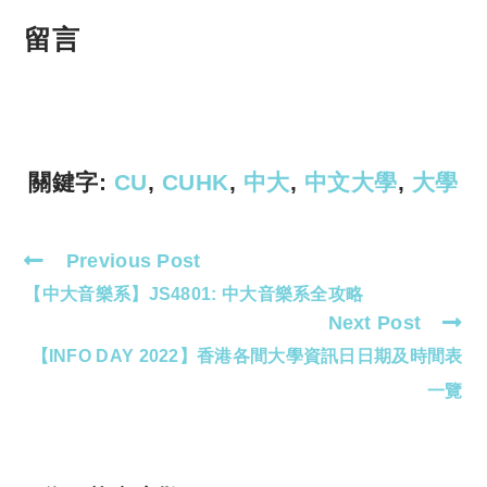
o
h
p
at
留言
y
s
Li
A
n
p
k
p
關鍵字:
CU
,
CUHK
,
中大
,
中文大學
,
大學
Previous Post
Read
【中大音樂系】JS4801: 中大音樂系全攻略
more
Next Post
articles
【INFO DAY 2022】香港各間大學資訊日日期及時間表
一覽