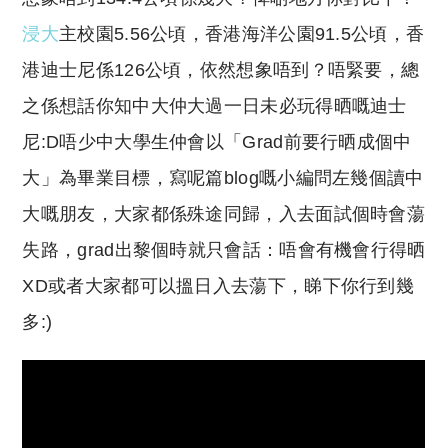
浸大
主校園5.56公頃，香港海洋公園91.5公頃，香
港迪士尼係126公頃，依然想象唔到？唔緊要，總
之係想話你知中大仲大過一日未必玩得晒嘅迪士
尼:D唔少中大學生仲會以「Grad前要行晒成個中
大」為畢業目標，寫呢篇blog嘅小編問左幾個讀中
大嘅朋友，大家都係殊途同歸，入去面試個時會蕩
失路，grad出黎個時就只會話：唔會有機會行得晒
XD或者大家都可以搵日入去蕩下，睇下你行到幾
多:)