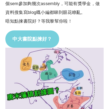
個sem參加夠幾次assembly，可能有獎學金，做
資料搜集寫blog嘅小編都睇到眼花瞭亂。
唔知點揀書院好？等我黎幫你啦！
中大書院點揀好？