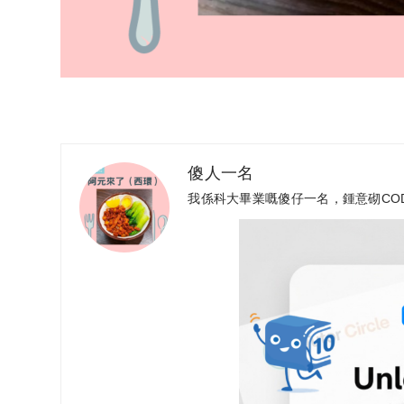
傻人一名
我係科大畢業嘅傻仔一名，鍾意砌CO