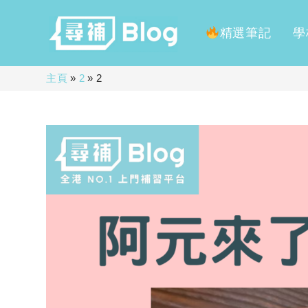
精選筆記
學
Skip
主頁
»
2
»
2
to
content