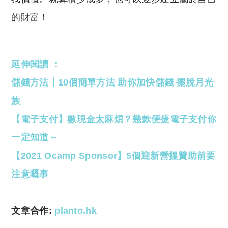
的財富！
延伸閱讀 ：
儲錢方法〡10個簡單方法 助你加快儲錢 擺脫月光
族
【電子支付】數現金太麻煩？幾款便捷電子支付你
一定知道～
【2021 Ocamp Sponsor】5個迎新營搵贊助前要
注意嘅事
文章合作:
planto.hk