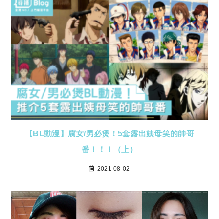
【BL動漫】腐女/男必煲！5套露出姨母笑的帥哥
番！！！（上）
2021-08-02