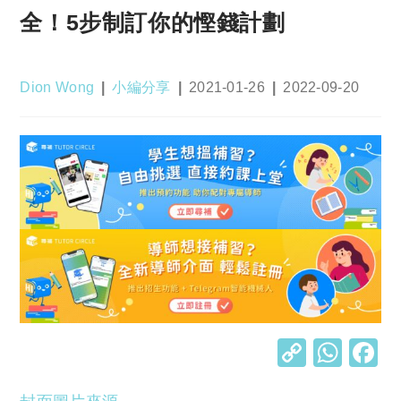
全！5步制訂你的慳錢計劃
Post
Post
Post
Post
Dion Wong
小編分享
2021-01-26
2022-09-20
author:
category:
published:
last
modified:
C
W
o
h