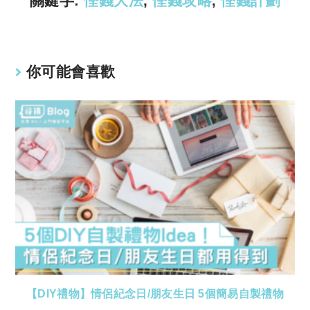
關鍵字:
慳錢大法
,
慳錢攻略
,
慳錢計劃
你可能會喜歡
【DIY禮物】情侶紀念日/朋友生日 5個簡易自製禮物