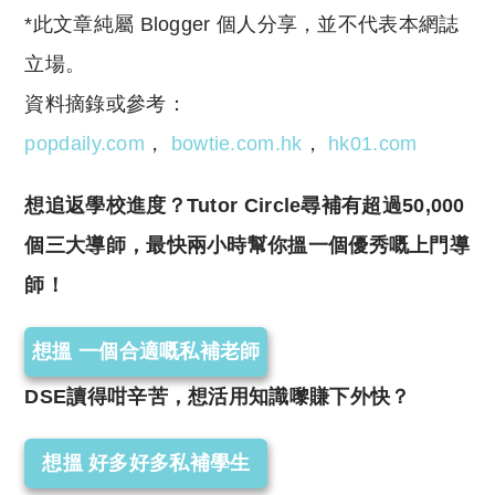
*此文章純屬 Blogger 個人分享，並不代表本網誌
立場。
資料摘錄或參考：
popdaily.com
，
bowtie.com.hk
，
hk01.com
想追返學校進度？Tutor Circle尋補有超過50,000
個三大導師，最快兩小時幫你搵一個優秀嘅上門導
師！
想搵 一個合適嘅私補老師
DSE讀得咁辛苦，想活用知識嚟賺下外快？
想搵 好多好多私補學生