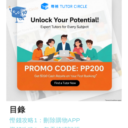
目錄
慳錢攻略1：刪除購物APP