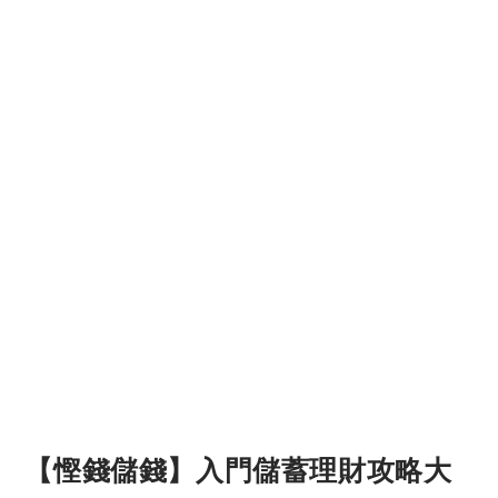
【慳錢儲錢】入門儲蓄理財攻略大