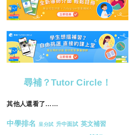
尋補？Tutor Circle！
其他人還看了……
中學排名
英文補習
升中面試
呈分試