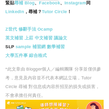
緊貼
尋補 Blog
、
Facebook
、
Instagram
同
LinkedIn
，尋補？
Tutor Circle
！
Z世代
修辭手法
Ocamp
英文補習
上莊
中文補習
議論文
SLP
sample
補習網
數學補習
大學五件事
綜合格式
*此文章由 Blogger個人／編輯團隊 分享並僅供參
考，意見及內容並不代表本網誌立場，Tutor
Circle 尋補 對信息或內容所招至的損失或損害，
不會承擔任何責任。