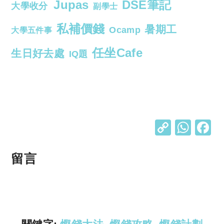
Jupas
DSE筆記
大學收分
副學士
私補價錢
暑期工
Ocamp
大學五件事
任坐Cafe
生日好去處
IQ題
C
W
o
h
p
at
留言
y
s
Li
A
n
p
k
p