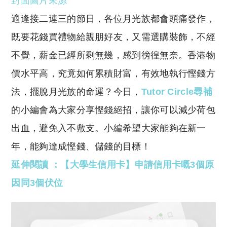
封面圖片來源
p
at
y
s
適逢接二連三的節日，各位月光族都會頭痛發作，
Li
A
既要花錢買禮物給親朋好友，又需選購裝飾，不經
n
p
不覺，薪金已經所剩無幾，感到徬徨無奈。香港物
k
p
價水平高，究竟如何累積財富，有效地執行慳錢方
法，擺脫月光族的命運？今日，
Tutor Circle尋補
的小編會為大家分享慳錢絕招，讓你可以減少荷包
出血，避免入不敷支。小編希望大家能夠在新一
年，能夠達成慳錢、儲錢的目標！
延伸閱讀 ：【大學生信用卡】申請信用卡嘅3個原
因同3個伏位