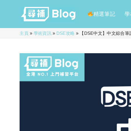
精選筆記
學
Skip
主頁
»
學術資訊
»
DSE攻略
»
【DSE中文】中文綜合
to
content