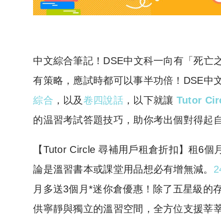
中文綜合筆記！DSE中文科一向有「死亡
有策略，應試時都可以事半功倍！DSE中
綜合
，以及
卷四說話
，以下就讓
Tutor Ci
的温習考試答題技巧，助你考出個對得起
​【Tutor Circle 尋補用戶租倉折扣
論是溫習書本或課堂用品想必有增無減。
2
月多送3個月*迷你倉優惠！除了五星級的存倉
供寧靜與獨立的溫習空間，全方位支援莘莘學子