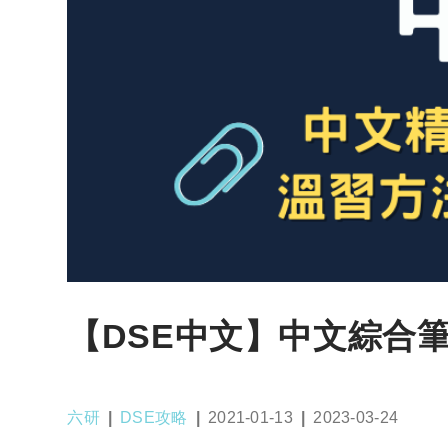
【DSE中文】中文綜合
Post
Post
Post
Post
六研
DSE攻略
2021-01-13
2023-03-24
author:
category:
published:
last