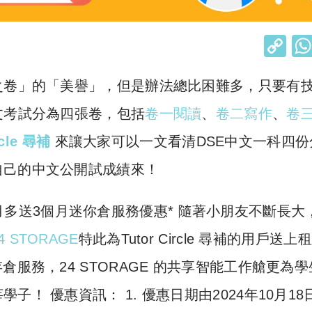
C
o
之卷」的「美譽」，但是辦法總比困難多，只要有
p
y
文考試分為四張卷，包括
卷一閱讀
、
卷二寫作
、
卷
Li
rcle 尋補
來讓大家可以一文看清DSE中文一科四份
n
自己的中文公開試成績來！
k
】租6個月多送3個月迷你倉服務優惠* 隨著小朋友不斷長大
4 STORAGE
特此為Tutor Circle 尋補的用戶送上
服務，24 STORAGE 的共享智能工作艙更為學
！ 優惠資訊： 1. 優惠日期由2024年10月18