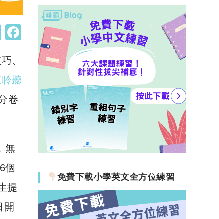
W
F
h
a
技巧、
at
c
s
e
三聆聽
A
b
分卷
p
o
p
o
k
，無
租6個
免費下載小學英文全方位練習
生提
日開