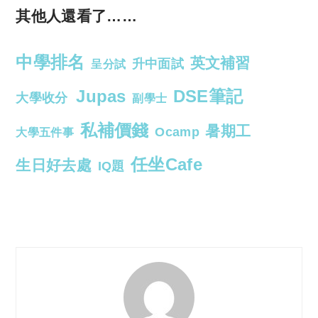
其他人還看了……
中學排名
英文補習
升中面試
呈分試
Jupas
DSE筆記
大學收分
副學士
私補價錢
暑期工
Ocamp
大學五件事
任坐Cafe
生日好去處
IQ題