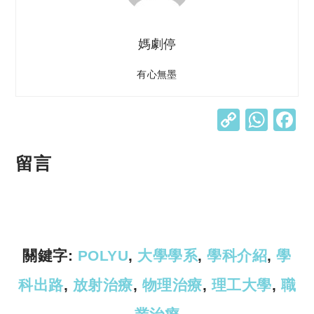
媽劇停
有心無墨
C
W
o
h
p
at
留言
y
s
Li
A
n
p
k
p
關鍵字:
POLYU
,
大學學系
,
學科介紹
,
學
科出路
,
放射治療
,
物理治療
,
理工大學
,
職