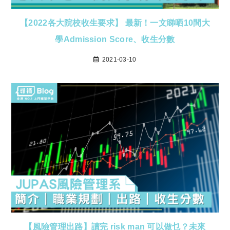
【2022各大院校收生要求】 最新！一文睇哂10間大
學Admission Score、收生分數
2021-03-10
【風險管理出路】讀完 risk man 可以做乜？未來