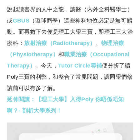
o
h
說起讀書界的人中之龍，讀醫（內外全科醫學士）
p
at
y
s
或
GBUS
（環球商學）這些神科地位必定是無可撼
Li
A
動。而再數下去便是理工大學三寶，即理工三大治
n
p
療科：
放射治療（Radiotherapy）
、
物理治療
k
p
（Physiotherapy）
和
職業治療（Occupational
Therapy）
。今天，
Tutor Circle尋補
便分折了讀
Poly三寶的利弊，和整合了常見問題，讓同學們修
讀前可以有多了解。
延伸閱讀：【理工大學】入得Poly 你唔係唔知
啊？- 剖析大學系列！