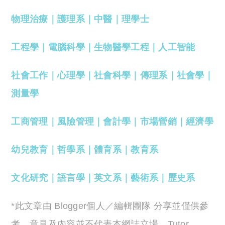
物理治療
｜
護理系
｜
中醫
｜
理學士
工程學
｜
電腦科學
｜
生物醫學工程
｜
人工智能
社會工作
｜
心理學
｜
社會科學
｜
傳理系
｜
社會學
｜
測量學
工商管理
｜
風險管理
｜
會計學
｜
市場營銷
｜
經濟學
幼兒教育
｜
哲學系
｜
體育系
｜
教育系
文化研究
｜
語言學
｜
英文系
｜
藝術系
｜
歷史系
*此文章由 Blogger個人／編輯團隊 分享並僅供參
考，意見及內容並不代表本網誌立場，Tutor