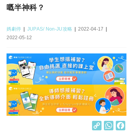
嘅半神科？
Post
Post
Post
媽劇停
JUPAS/ Non-JU攻略
2022-04-17
author:
category:
published:
Post
2022-05-12
last
modified:
C
W