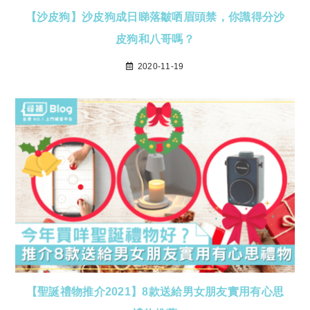
【沙皮狗】沙皮狗成日睇落皺哂眉頭禁，你識得分沙
皮狗和八哥嗎？
2020-11-19
【聖誕禮物推介2021】8款送給男女朋友實用有心思