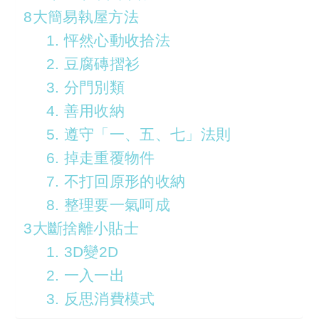
8大簡易執屋方法
1. 怦然心動收拾法
2. 豆腐磚摺衫
3. 分門別類
4. 善用收納
5. 遵守「一、五、七」法則
6. 掉走重覆物件
7. 不打回原形的收納
8. 整理要一氣呵成
3大斷捨離小貼士
1. 3D變2D
2. 一入一出
3. 反思消費模式