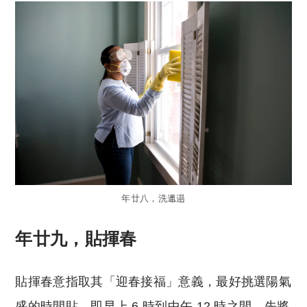
年廿八，洗邋遢
年廿九，貼揮春
貼揮春意指取其「迎春接福」意義，最好挑選陽氣
盛的時間貼，即早上 6 時到中午 12 時之間。先將