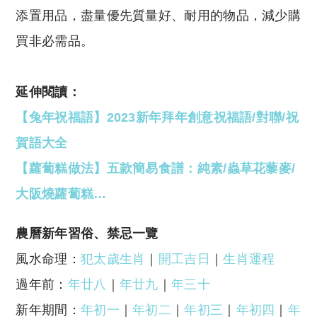
添置用品，盡量優先質量好、耐用的物品，減少購
買非必需品。
延伸閱讀：
【兔年祝福語】2023新年拜年創意祝福語/對聯/祝
賀語大全
【蘿蔔糕做法】五款簡易食譜：純素/蟲草花藜麥/
大阪燒蘿蔔糕…
農曆新年習俗、禁忌一覽
風水命理：
犯太歲生肖
｜
開工吉日
｜
生肖運程
過年前：
年廿八
｜
年廿九
｜
年三十
新年期間：
年初一
｜
年初二
｜
年初三
｜
年初四
｜
年