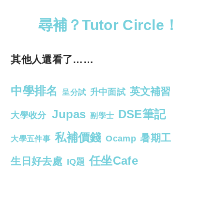
尋補？Tutor Circle！
其他人還看了……
中學排名
英文補習
升中面試
呈分試
Jupas
DSE筆記
大學收分
副學士
私補價錢
暑期工
Ocamp
大學五件事
任坐Cafe
生日好去處
IQ題