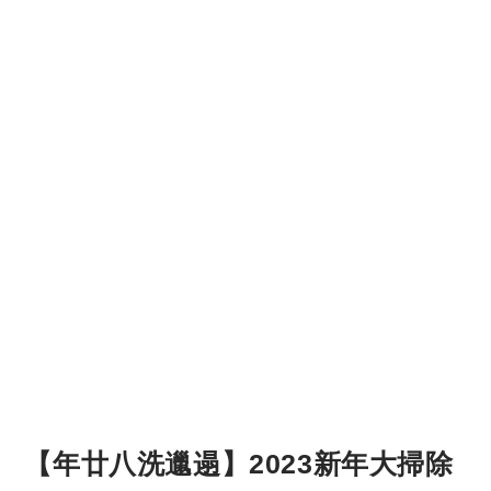
【年廿八洗邋遢】2023新年大掃除