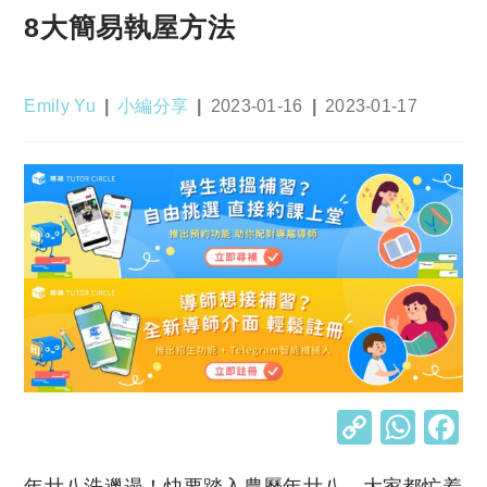
8大簡易執屋方法
Post
Post
Post
Post
Emily Yu
小編分享
2023-01-16
2023-01-17
author:
category:
published:
last
modified:
C
W
o
h