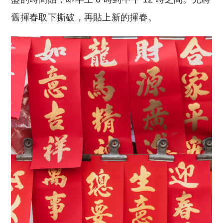
舊揮春取下撕破，再貼上新的揮春。