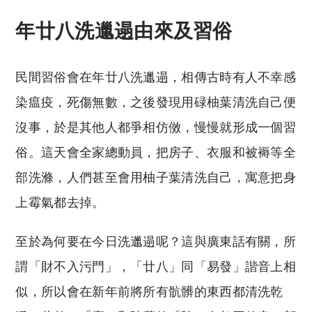
年廿八洗邋遢由來及習俗
民間習俗會在年廿八洗邋遢，相傳古時有人不幸感
染瘟疫，死傷無數，之後發現用碌柚葉清洗自己便
沒事，於是其他人都爭相仿傚，慢慢就形成一個習
俗。這天會全家總動員，把房子、衣服和被褥等全
部洗滌，人們甚至會用柚子葉清洗自己，寓意把身
上霉氣都去掉。
至於為何要在今日洗邋遢呢？這與廣東話有關，所
謂「財不入污門」，「廿八」同「易發」諧音上相
似，所以會在新年前將所有骯髒的東西都清洗乾