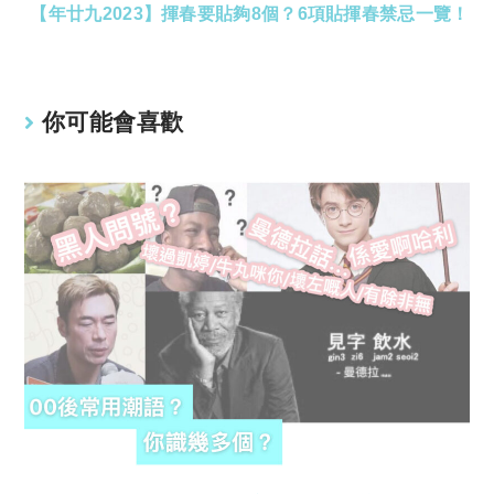
【年廿九2023】揮春要貼夠8個？6項貼揮春禁忌一覽！
你可能會喜歡