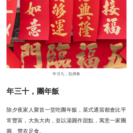
年廿九，貼揮春
年三十，團年飯
除夕夜家人聚首一堂吃團年飯，菜式通當都會比平
常豐富，大魚大肉，並以湯圓作甜點，寓意一家團
圓、豐衣足食。