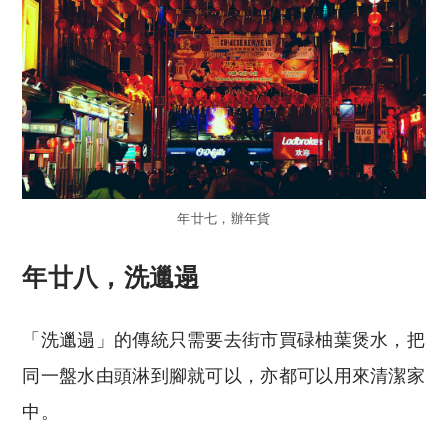
年廿七，辦年貨
年廿八，洗邋遢
「洗邋遢」的傳統只需要去街市買碌柚葉煲水，把
同一盤水由頭淋到腳就可以，亦都可以用來清潔家
中。