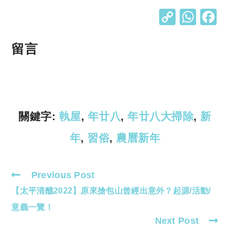
C
W
o
h
p
at
留言
y
s
Li
A
n
p
k
p
關鍵字:
執屋
,
年廿八
,
年廿八大掃除
,
新
年
,
習俗
,
農曆新年
Previous Post
Read
【太平清醮2022】原來搶包山曾經出意外？起源/活動/
more
articles
意義一覽！
Next Post