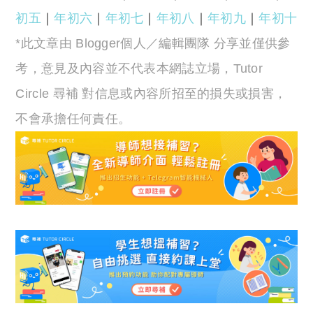
初五
｜
年初六
｜
年初七
｜
年初八
｜
年初九
｜
年初十
*此文章由 Blogger個人／編輯團隊 分享並僅供參
考，意見及內容並不代表本網誌立場，Tutor
Circle 尋補 對信息或內容所招至的損失或損害，
不會承擔任何責任。