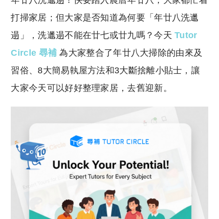
年廿八洗邋遢！快要踏入農曆年廿八，大家都忙着
p
at
y
s
打掃家居；但大家是否知道為何要「年廿八洗邋
Li
A
遢」，洗邋遢不能在廿七或廿九嗎？今天
Tutor
n
p
Circle 尋補
為大家整合了年廿八大掃除的由來及
k
p
習俗、8大簡易執屋方法和3大斷捨離小貼士，讓
大家今天可以好好整理家居，去舊迎新。