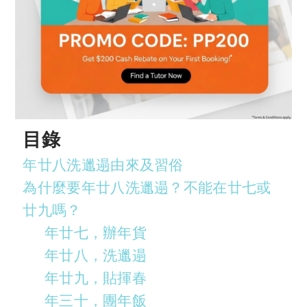
目錄
年廿八洗邋遢由來及習俗
為什麼要年廿八洗邋遢？不能在廿七或
廿九嗎？
年廿七，辦年貨
年廿八，洗邋遢
年廿九，貼揮春
年三十，團年飯