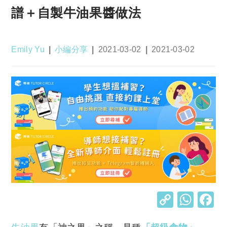
譜＋自製牛油果醬做法
Post
Post
Post
Post
Emily Yu
小編分享
2021-03-02
2021-03-02
author:
category:
published:
last
modified:
C
W
o
h