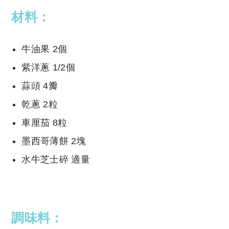
材料：
牛油果
2個
紫洋蔥
1/2個
蒜頭
4瓣
乾蔥
2粒
車厘茄
8粒
墨西哥薄餅
2塊
水牛芝士碎
適量
調味料：