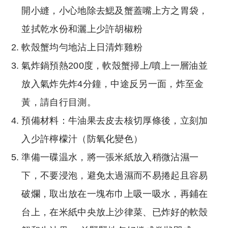
開小縫，小心地除去鰓及蟹蓋嘴上方之胃袋，
並拭乾水份和灑上少許胡椒粉
軟殼蟹均勻地沾上日清炸雞粉
氣炸鍋預熱200度，軟殼蟹掃上/噴上一層油並
放入氣炸先炸4分鐘，中途反另一面，炸至金
黃，請自行目測。
預備材料：牛油果去皮去核切厚條後，立刻加
入少許檸檬汁（防氧化變色）
準備一碟温水，將一張米紙放入稍微沾濕一
下，不要浸泡，避免太過濕而不易捲起且容易
破爛，取出放在一塊布巾上吸一吸水，再鋪在
台上，在米紙中央放上沙律菜、已炸好的軟殼