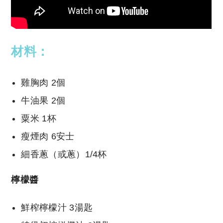
材料：
雞胸肉 2個
牛油果 2個
粟米 1杯
瘦煙肉 6安士
細香蔥（或蔥）1/4杯
檸檬醬
鮮榨檸檬汁 3湯匙