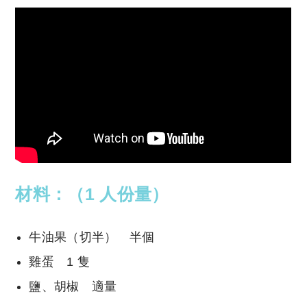
材料：（1 人份量）
牛油果（切半） 半個
雞蛋 1 隻
鹽、胡椒 適量