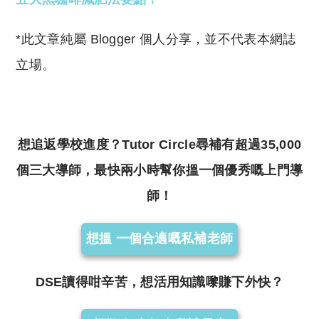
*此文章純屬 Blogger 個人分享，並不代表本網誌
立場。
想追返學校進度？Tutor Circle尋補有超過35,000
個三大導師，最快兩小時幫你搵一個優秀嘅上門導
師！
想搵 一個合適嘅私補老師
DSE讀得咁辛苦，想活用知識嚟賺下外快？