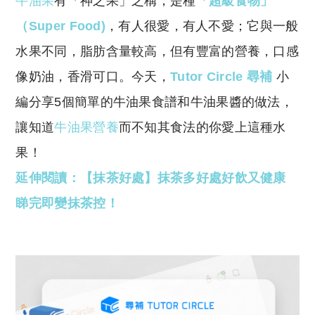
牛油果
有「神之果」之稱，是種
「超級食物」
p
at
y
s
（Super Food)
，有人很愛，有人不愛；它與一般
Li
A
水果不同，脂肪含量較高，但有豐富的營養，口感
n
p
像奶油，香滑可口。今天，
Tutor Circle 尋補
小
k
p
編分享5個簡單的牛油果食譜和牛油果醬的做法，
讓知道
牛油果營養
而不知其食法的你愛上這種水
果！
延伸閱讀：【抹茶好處】抹茶多好處好飲又健康
睇完即變抹茶控！