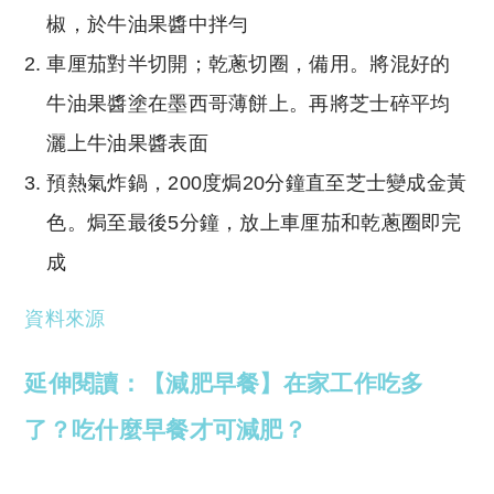
椒，於牛油果醬中拌勻
車厘茄對半切開；乾蔥切圈，備用。將混好的
牛油果醬塗在墨西哥薄餅上。再將芝士碎平均
灑上牛油果醬表面
預熱氣炸鍋，200度焗20分鐘直至芝士變成金黃
色。焗至最後5分鐘，放上車厘茄和乾蔥圈即完
成
資料來源
延伸閱讀：【減肥早餐】在家工作吃多
了？吃什麼早餐才可減肥？