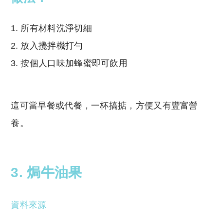
所有材料洗淨切細
放入攪拌機打勻
按個人口味加蜂蜜即可飲用
這可當早餐或代餐，一杯搞掂，方便又有豐富營
養。
3. 焗牛油果
資料來源