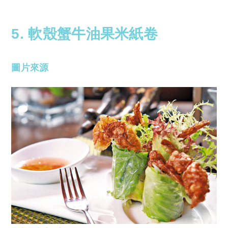
5. 軟殼蟹牛油果米紙卷
圖片來源