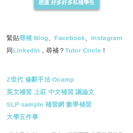
想搵 好多好多私補學生
緊貼
尋補 Blog
、
Facebook
、
Instagram
同
LinkedIn
，尋補？
Tutor Circle
！
Z世代
修辭手法
Ocamp
英文補習
上莊
中文補習
議論文
SLP sample
補習網
數學補習
大學五件事