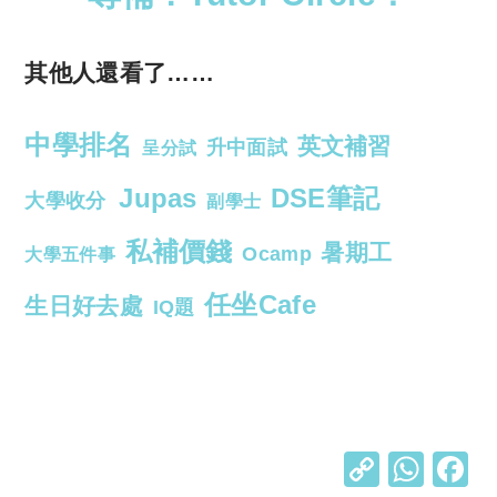
其他人還看了……
中學排名
英文補習
升中面試
呈分試
Jupas
DSE筆記
大學收分
副學士
私補價錢
暑期工
Ocamp
大學五件事
任坐Cafe
生日好去處
IQ題
C
W