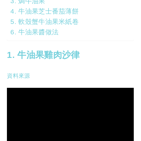
3. 焗牛油果
4. 牛油果芝士番茄薄餅
5. 軟殼蟹牛油果米紙卷
6. 牛油果醬做法
1. 牛油果
雞肉
沙律
資料來源