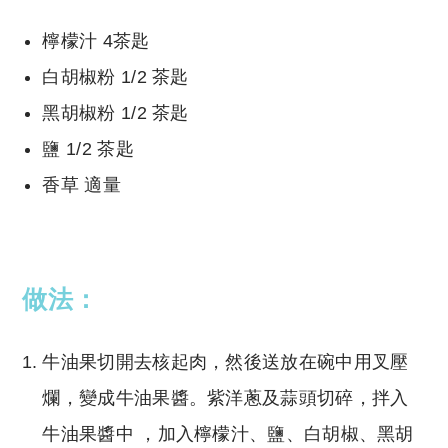
檸檬汁
4茶匙
白胡椒粉
1/2 茶匙
黑胡椒粉
1/2 茶匙
鹽
1/2 茶匙
香草
適量
做法：
牛油果切開去核起肉，然後送放在碗中用叉壓
爛，變成牛油果醬。紫洋蔥及蒜頭切碎，拌入
牛油果醬中 ，加入檸檬汁、鹽、白胡椒、黑胡