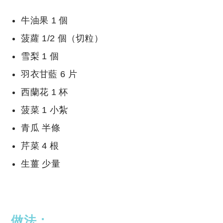
牛油果 1 個
菠蘿 1/2 個（切粒）
雪梨 1 個
羽衣甘藍 6 片
西蘭花 1 杯
菠菜 1 小紮
青瓜 半條
芹菜 4 根
生薑 少量
做法：