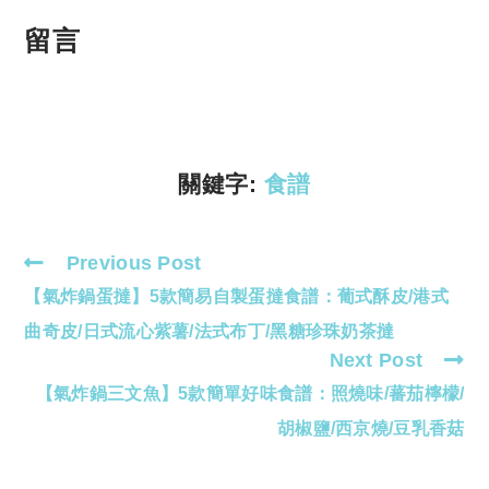
o
h
p
at
留言
y
s
Li
A
n
p
k
p
關鍵字:
食譜
Previous Post
Read
【氣炸鍋蛋撻】5款簡易自製蛋撻食譜：葡式酥皮/港式
more
articles
曲奇皮/日式流心紫薯/法式布丁/黑糖珍珠奶茶撻
Next Post
【氣炸鍋三文魚】5款簡單好味食譜：照燒味/蕃茄檸檬/
胡椒鹽/西京燒/豆乳香菇