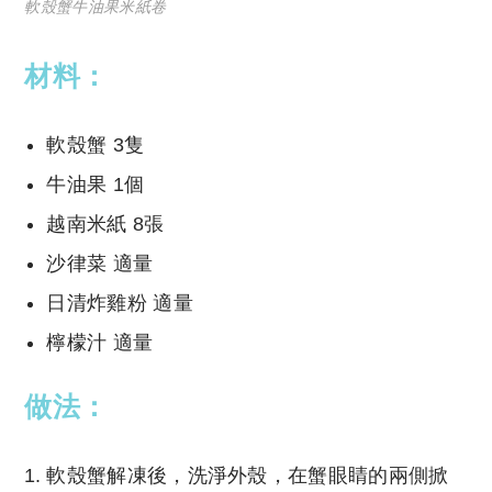
軟殼蟹牛油果米紙卷
材料：
軟殼蟹
3隻
牛油果 1
個
越南米紙
8張
沙律菜
適量
日清炸雞粉
適量
檸檬汁
適量
做法：
軟殼蟹解凍後，洗淨外殼，在蟹眼睛的兩側掀