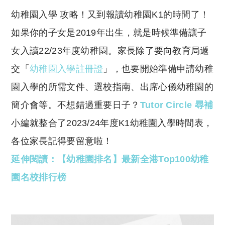
o
h
幼稚園入學 攻略！又到報讀幼稚園K1的時間了！
p
at
y
s
如果你的子女是2019年出生，就是時候準備讓子
Li
A
女入讀22/23年度幼稚園。家長除了要向教育局遞
n
p
交「
幼稚園入學註冊證
」，也要開始準備申請幼稚
k
p
園入學的所需文件、選校指南、出席心儀幼稚園的
簡介會等。不想錯過重要日子？
Tutor Circle 尋補
小編就整合了2023/24年度K1幼稚園入學時間表，
各位家長記得要留意啦！
延伸閱讀：【幼稚園排名】最新全港Top100幼稚
園名校排行榜