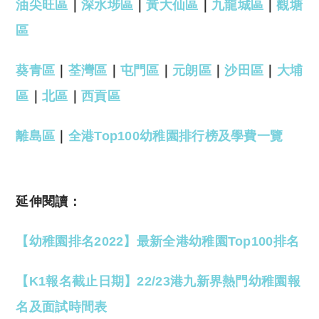
油尖旺區
｜
深水埗區
｜
黃大仙區
｜
九龍城區
｜
觀塘
區
葵青區
｜
荃灣區
｜
屯門區
｜
元朗區
｜
沙田區
｜
大埔
區
｜
北區
｜
西貢區
離島區
｜
全港Top100幼稚園排行榜及學費一覽
延伸閱讀：
【幼稚園排名2022】最新全港幼稚園Top100排名
【K1報名截止日期】22/23港九新界熱門幼稚園報
名及面試時間表