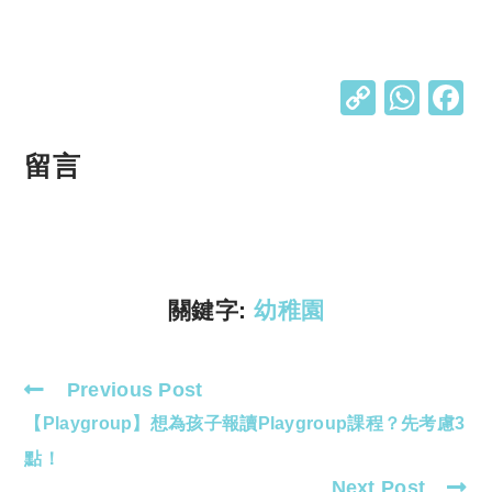
C
W
o
h
p
at
留言
y
s
Li
A
n
p
k
p
關鍵字:
幼稚園
Previous Post
Read
【Playgroup】想為孩子報讀Playgroup課程？先考慮3
more
articles
點！
Next Post