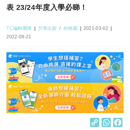
表 23/24年度入學必睇！
Post
Post
Post
TC編輯團隊
升學出路
/
幼稚園
2021-03-02
author:
category:
published:
Post
2022-09-21
last
modified:
C
W