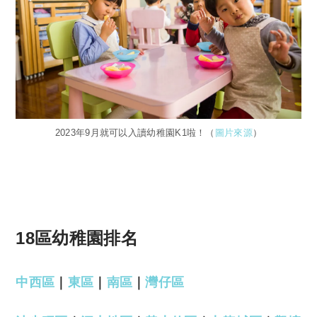
2023年9月就可以入讀幼稚園K1啦！（
圖片來源
）
18區幼稚園排名
中西區
｜
東區
｜
南區
｜
灣仔區