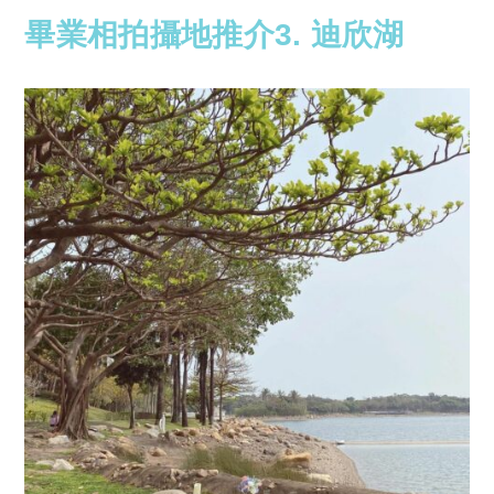
畢業相拍攝地推介3. 迪欣湖