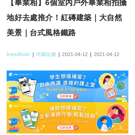
【畢業相】6個室內戶外畢業相拍攝
地好去處推介！紅磚建築｜大自然
美景｜台式風格鐵路
Post
Post
Post
Post
breadholic
吃喝玩樂
2021-04-12
2021-04-12
author:
category:
published:
last
modified: