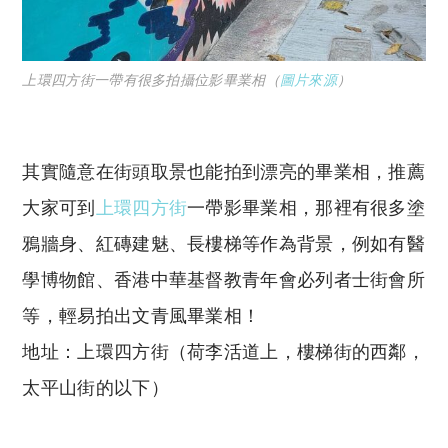
上環四方街一帶有很多拍攝位影畢業相（
圖片來源
）
其實隨意在街頭取景也能拍到漂亮的畢業相，推薦
大家可到
上環四方街
一帶影畢業相，那裡有很多塗
鴉牆身、紅磚建魅、長樓梯等作為背景，例如有醫
學博物館、香港中華基督教青年會必列者士街會所
等，輕易拍出文青風畢業相！
地址：上環四方街（荷李活道上，樓梯街的西鄰，
太平山街的以下）