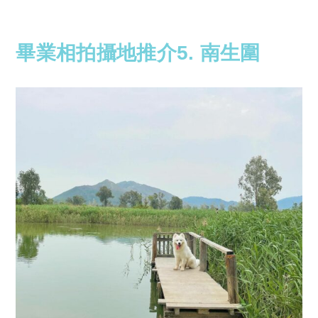
畢業相拍攝地推介5. 南生圍