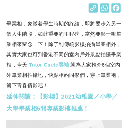
C
W
o
h
畢業相，象徵着學生時期的終結，即將要步入另一
p
at
y
s
個人生階段，如此重要的里程碑，當然要影一輯畢
Li
A
業相來留念一下！除了到傳統影樓拍攝畢業相外，
n
p
其實大家也可到香港不同的室內戶外景點拍攝畢業
k
p
相，今天
Tutor Circle尋補
就為大家推介6個室內
外畢業相拍攝地，快點相約同學們，穿上畢業袍，
留下青春倩影吧！
延伸閱讀：【影樓】2021幼稚園／小學／
大學畢業相5間專業影樓推薦！