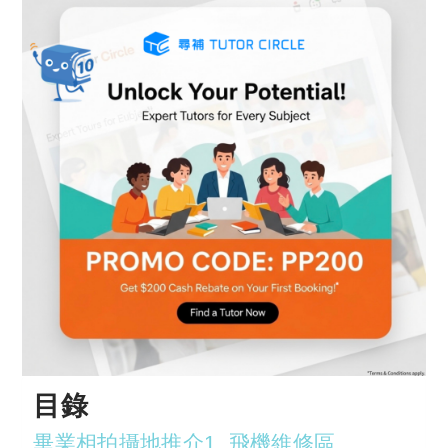
目錄
畢業相拍攝地推介1. 飛機維修區