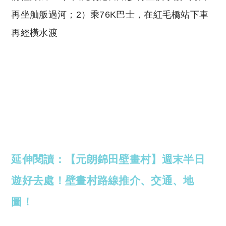
再坐舢舨過河；2）乘76K巴士，在紅毛橋站下車
再經橫水渡
延伸閱讀：【元朗錦田壁畫村】週末半日
遊好去處！壁畫村路線推介、交通、地
圖！