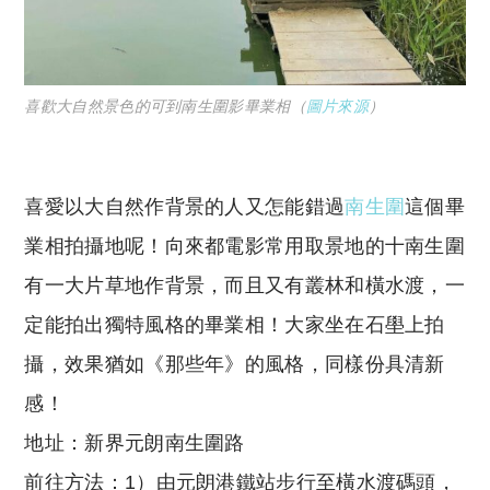
喜歡大自然景色的可到南生圍影畢業相（
圖片來源
）
喜愛以大自然作背景的人又怎能錯過
南生圍
這個畢
業相拍攝地呢！向來都電影常用取景地的十南生圍
有一大片草地作背景，而且又有叢林和橫水渡，一
定能拍出獨特風格的畢業相！大家坐在石壆上拍
攝，效果猶如《那些年》的風格，同樣份具清新
感！
地址：新界元朗南生圍路
前往方法：1）由元朗港鐵站步行至橫水渡碼頭，