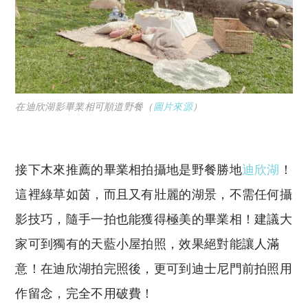
在迪欣湖影畢業相可順道野餐（
圖片來源
）
接下木來推薦的畢業相拍攝地是野餐勝地
迪欣湖
！
這裡綠草如茵，而且又有壯麗的湖景，不需任何攝
影技巧，隨手一拍也能獲得極美的畢業相！建議大
家可到獨有的天藍小屋拍照，效果絕對能讓人滿
意！在迪欣湖拍完照後，更可到迪士尼門前拍照用
作留念，完全不用破費！