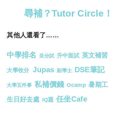
尋補？Tutor Circle！
其他人還看了……
中學排名
英文補習
升中面試
呈分試
Jupas
DSE筆記
大學收分
副學士
私補價錢
暑期工
Ocamp
大學五件事
任坐Cafe
生日好去處
IQ題