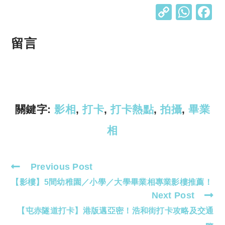
C
W
o
h
p
at
留言
y
s
Li
A
n
p
k
p
關鍵字:
影相
,
打卡
,
打卡熱點
,
拍攝
,
畢業
相
Previous Post
Read
【影樓】5間幼稚園／小學／大學畢業相專業影樓推薦！
more
Next Post
articles
【屯赤隧道打卡】港版邁亞密！浩和街打卡攻略及交通