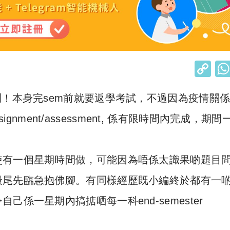
C
o
喇！本身完sem前就要返學考試，不過因為疫情關
p
y
signment/assessment, 係有限時間內完成，期
Li
n
使有一個星期時間做，可能因為唔係太識果啲題目
k
最尾先臨急抱佛腳。有同樣經歷既小編終於都有一
係一星期內搞掂哂每一科end-semester