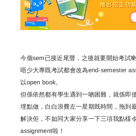
今個sem已接近尾聲，之後就要開始考試
唔少大專既考試都會改為end-semester as
以open book。
但係依然都有學生遇到一啲困難，就係即
埋點做，白白浪費左一星期既時間，拖到
解決佢，不如同大家分享一下三項我點樣令自己
assignment啦！