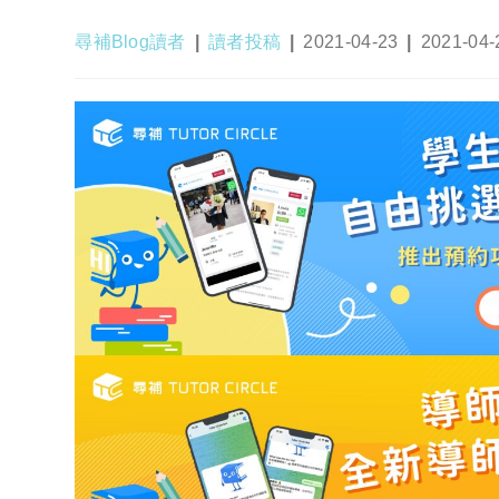
Post
Post
Post
Post
尋補Blog讀者
讀者投稿
2021-04-23
2021-04-
author:
category:
published:
last
modified: