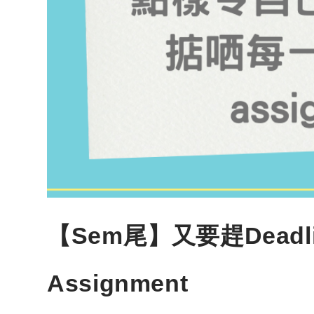
【Sem尾】又要趕Deadl
Assignment