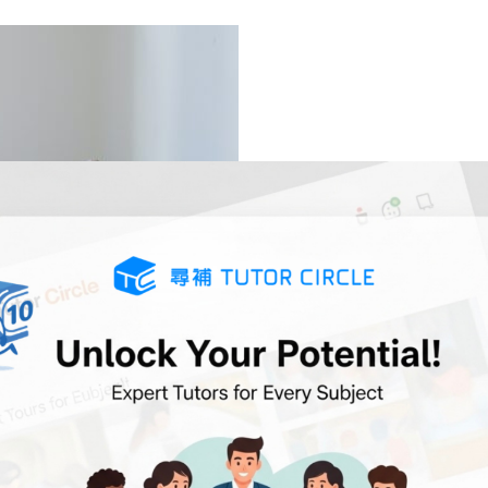
ent？（
網上圖片
）