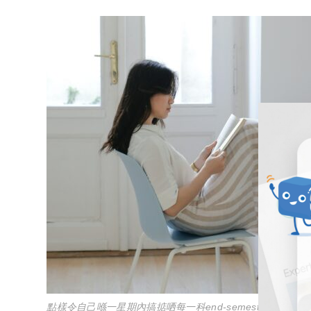
點樣令自己喺一星期內搞掂哂每一科end-semester assignm