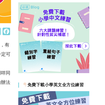
W
F
h
a
係，有
at
c
s
e
間一定可
A
b
p
o
問咩同
p
o
啲辦法
k
免費下載小學英文全方位練習