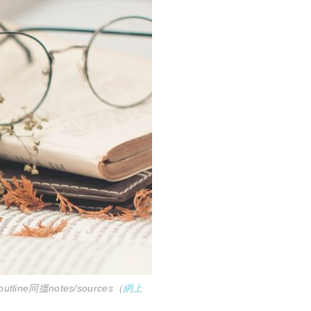
e同搵notes/sources（
網上