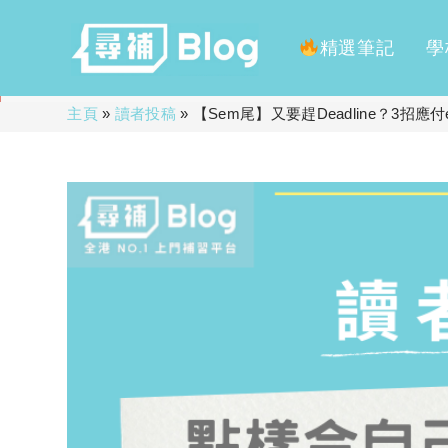
精選筆記
學
Skip
主頁
»
讀者投稿
»
【Sem尾】又要趕Deadline？3招應付en
to
content