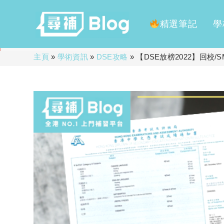
精選筆記
學
Skip
主頁
»
學術資訊
»
DSE攻略
»
【DSE放榜2022】回校
to
content