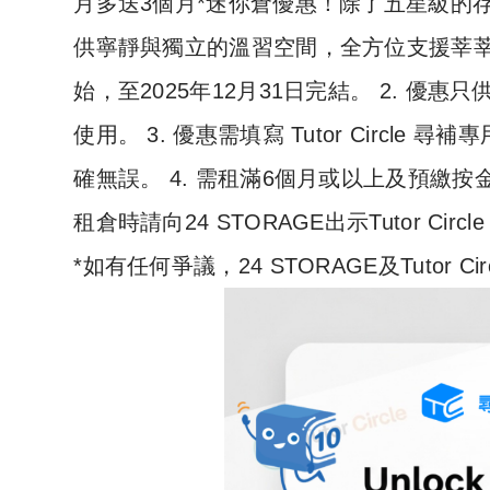
月多送3個月*迷你倉優惠！除了五星級的存倉
供寧靜與獨立的溫習空間，全方位支援莘莘學子
始，至2025年12月31日完結。 2. 優惠只供 2
使用。 3. 優惠需填寫 Tutor Circle 
確無誤。 4. 需租滿6個月或以上及預繳按金。
租倉時請向24 STORAGE出示Tutor Circ
*如有任何爭議，24 STORAGE及Tutor 