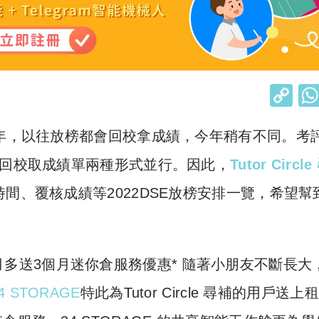
C
o
一年，以往放榜都會回校拿成績，今年稍有不同。考
p
y
和回校取成績單兩種形式並行。因此，
Tutor Circl
Li
間、覆核成績等2022DSE放榜安排一覽，希望幫
n
k
】租6個月多送3個月迷你倉服務優惠* 隨著小朋友不斷長大
4 STORAGE
特此為Tutor Circle 尋補的用戶送上