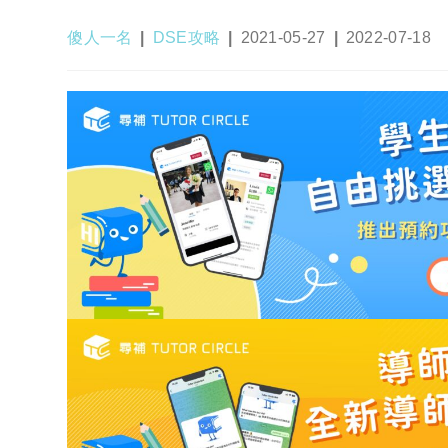
Post
Post
Post
Post
傻人一名
DSE攻略
2021-05-27
2022-07-18
author:
category:
published:
last
modified: