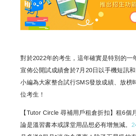
對於2022年的考生，這年確實是特別的
宣佈公開試成績會於7月20日以手機短訊
小編為大家整合試行SMS發放成績、放榜時
位考生！
​【Tutor Circle 尋補用戶租倉折扣
論是溫習書本或課堂用品想必有增無減。
2