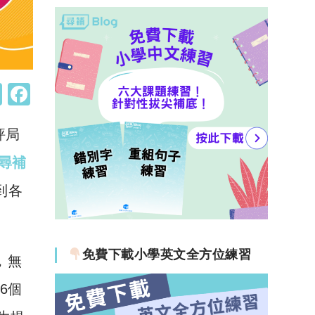
W
F
h
a
評局
at
c
s
e
e 尋補
A
b
到各
p
o
p
o
k
免費下載小學英文全方位練習
，無
租6個