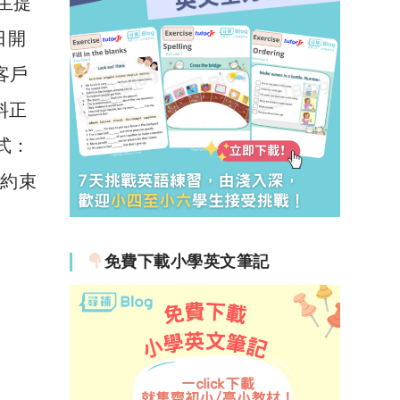
生提
日開
有客戶
資料正
方式：
則約束
免費下載小學英文筆記