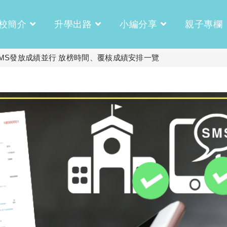
校簡介
升學出路
小編分享
親子專欄
/SMS發放成績並行 放榜時間、覆核成績安排一覽