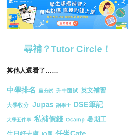
尋補？Tutor Circle！
其他人還看了……
中學排名
英文補習
升中面試
呈分試
Jupas
DSE筆記
大學收分
副學士
私補價錢
暑期工
Ocamp
大學五件事
任坐Cafe
生日好去處
IQ題