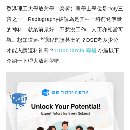
o
h
香港理工大學放射學（榮譽）理學士學位是Poly三
p
at
y
s
寶之一，Radiography被視為是其中一科前途無量
Li
A
的神科，就業前景好，不愁沒工作，人工亦相當可
n
p
觀。想知道這些課程是讀甚麼的？DSE考多少分
k
p
才能入讀這科神科？
Tutor Circle 尋補
小編以下
介紹一下理大放射學吧！