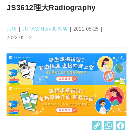
JS3612理大Radiography
Post
Post
Post
六研
JUPAS/ Non-JU攻略
2021-05-25
author:
category:
published:
Post
2022-05-12
last
modified:
C
W