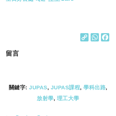
C
W
o
h
p
at
留言
y
s
Li
A
n
p
k
p
關鍵字:
JUPAS
,
JUPAS課程
,
學科出路
,
放射學
,
理工大學