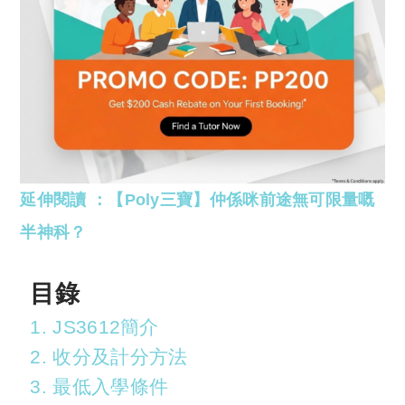
延伸閱讀 ：【Poly三寶】仲係咪前途無可限量嘅
半神科？
目錄
1. JS3612簡介
2. 收分及計分方法
3. 最低入學條件