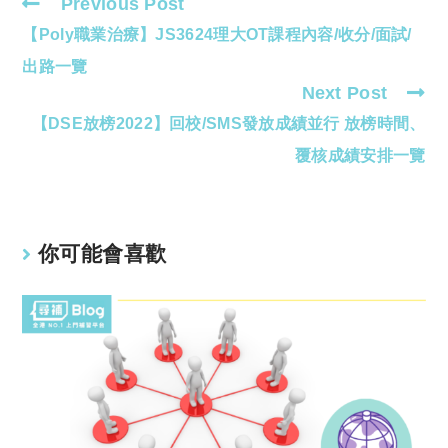
Previous Post
Read
【Poly職業治療】JS3624理大OT課程內容/收分/面試/
more
articles
出路一覽
Next Post
【DSE放榜2022】回校/SMS發放成績並行 放榜時間、
覆核成績安排一覽
你可能會喜歡