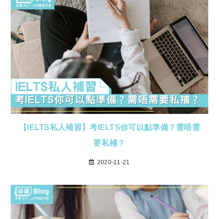
【IELTS私人補習】考IELTS你可以點準備？需唔需
要私補？
2020-11-21