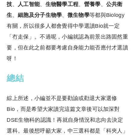
技
、
人工智能
、
生物醫學工程
、
營養學
、
公共衛
生
、
細胞及分子生物學
、
微生物學
等都與Biology
有關，所以很多人都會覺得中學選讀Bio就一定
「冇走保」。不過呢，小編就認為前景出路固然重
要，但在此之前都要考慮自身能力能否應付才選讀
呀！
總結
綜上所述，小編並不是要勸諭或勸退大家選修
Bio，而是希望大家讀完這篇文章後可以加深對
DSE生物科的認識！再就自身情況和志向去決定
選科。最後想呼籲大家，中三選科都是「科夾人」