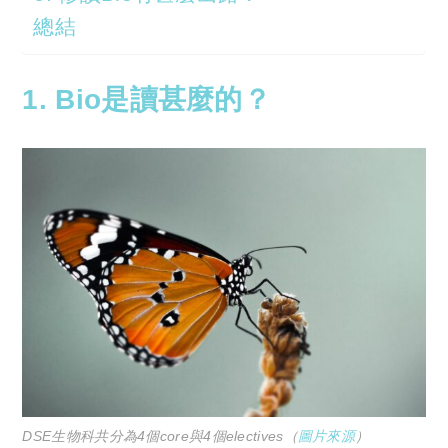
總結
1. Bio是讀甚麼的？
DSE生物科共分為4個core與4個electives（
圖片來源
）