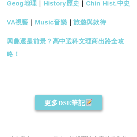
Geog地理
｜
History歷史
｜
Chin Hist.中史
VA視藝
｜
Music音樂
｜
旅遊與款待
興趣還是前景？高中選科文理商出路全攻
略！
更多DSE筆記