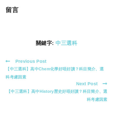
o
h
p
at
留言
y
s
Li
A
n
p
k
p
關鍵字:
中三選科
Previous Post
Read
【中三選科】高中Chem化學好唔好讀？科目簡介、選
more
articles
科考慮因素
Next Post
【中三選科】高中History歷史好唔好讀？科目簡介、選
科考慮因素