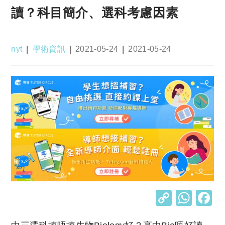
讀？科目簡介、選科考慮因素
Post
Post
Post
Post
nyt
學術資訊
2021-05-24
2021-05-24
author:
category:
published:
last
modified:
C
W
o
h