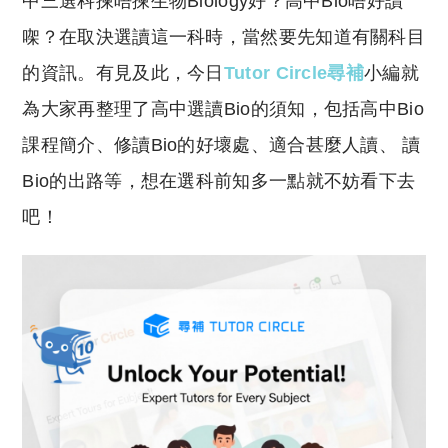
中三選科揀唔揀生物Biology好？高中Bio唔好讀
p
at
y
s
㗎？在取決選讀這一科時，當然要先知道有關科目
Li
A
的資訊。有見及此，今日
Tutor Circle尋補
小編就
n
p
為大家再整理了高中選讀Bio的須知，包括高中Bio
k
p
課程簡介、修讀Bio的好壞處、適合甚麼人讀、 讀
Bio的出路等，想在選科前知多一點就不妨看下去
吧！