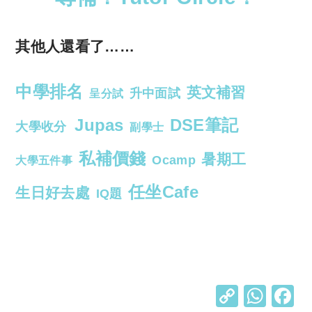
其他人還看了……
中學排名
英文補習
升中面試
呈分試
Jupas
DSE筆記
大學收分
副學士
私補價錢
暑期工
Ocamp
大學五件事
任坐Cafe
生日好去處
IQ題
C
W