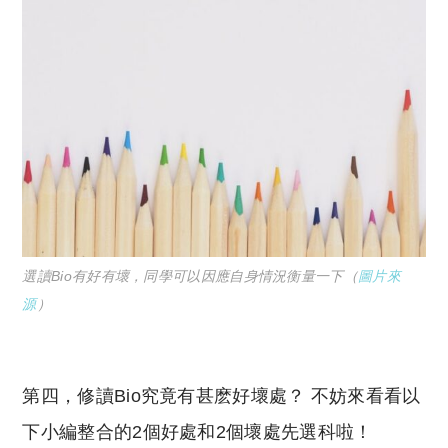
選讀Bio有好有壞，同學可以因應自身情況衡量一下（
圖片來
源
）
第四，修讀Bio究竟有甚麽好壞處？ 不妨來看看以
下小編整合的2個好處和2個壞處先選科啦！