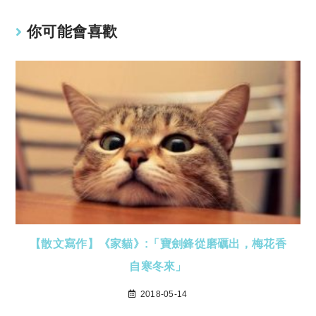
你可能會喜歡
【散文寫作】《家貓》:「寶劍鋒從磨礪出，梅花香
自寒冬來」
2018-05-14