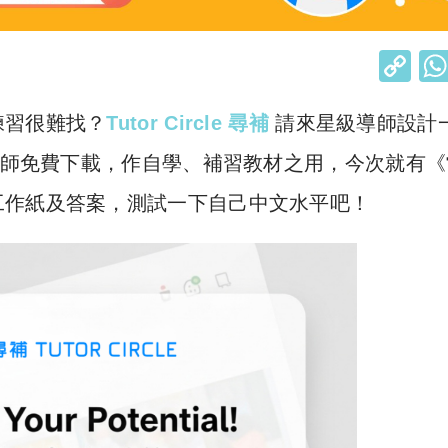
C
o
練習很難找？
Tutor Circle 尋補
請來星級導師設計
p
y
習老師免費下載，作自學、補習教材之用，今次就有
Li
工作紙及答案，測試一下自己中文水平吧！
n
k