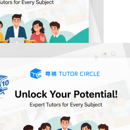
種
修辭手法
，但若錯字眾多，不但文章分數被扣，