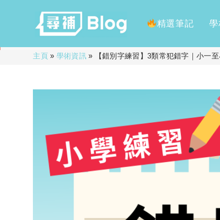
精選筆記
學
Skip
主頁
»
學術資訊
»
【錯別字練習】3類常犯錯字｜小一至
to
content