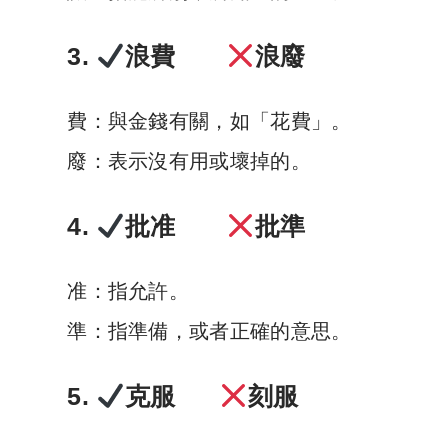
3.
浪費
浪廢
費：與金錢有關，如「花費」。
廢：表示沒有用或壞掉的。
4.
批准
批準
准：指允許。
準：指準備，或者正確的意思。
5.
克服
刻服