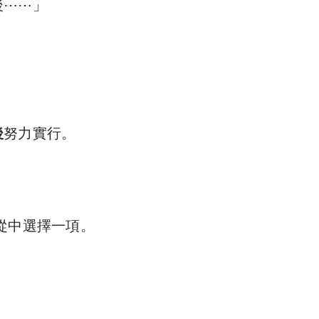
後⋯⋯」
後
努力實行。
從中選擇一項。