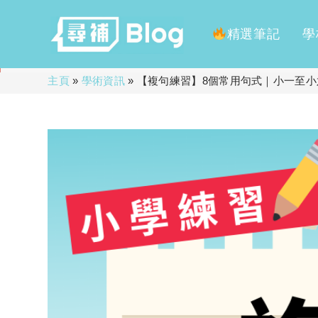
精選筆記
學
Skip
主頁
»
學術資訊
»
【複句練習】8個常用句式｜小一至小
to
content