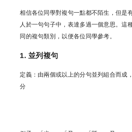
相信各位同學對複句一點都不陌生，但是
人於一句句子中，表達多過一個意思。這
同的複句類別，以便各位同學參考。
1. 並列複句
定義：由兩個或以上的分句並列組合而成
分