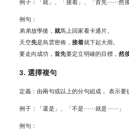
例子：「就」、「接着」、「首先⋯⋯然
例句：
弟弟放學後，
就
馬上回家看卡通片。
天空
先
是烏雲密佈，
接着
就下起大雨。
要走向成功，
首先
要定立明確的目標，
然
3. 選擇複句
定義：由兩句或以上的分句組成， 表示要
例子：「還是」、「不是⋯⋯就是⋯⋯」
例句：