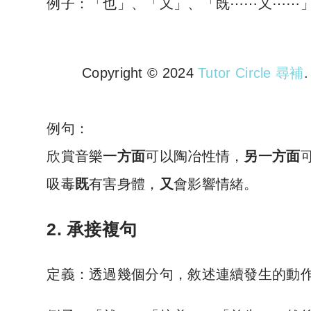
例子：「也」、「又」、「既⋯⋯又⋯⋯
Copyright © 2024
Tutor Circle 尋補
Copyright © 2023 Tutor Circl
例句：
欣賞音樂
一方面
可以陶冶性情，
另一方面
吸毒
既
有害身體，
又
會影響情緒。
2. 承接複句
定義：透過幾個分句，敘述連續發生的動作