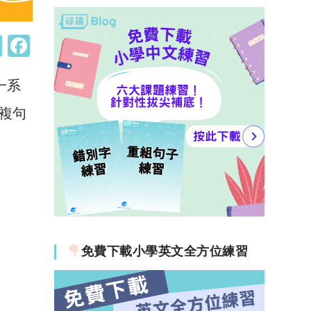
W
F
h
a
一系
at
c
s
e
《複句
A
b
p
o
p
o
k
免費下載小學英文全方位練習