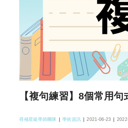
【複句練習】8個常用句
Post
Post
Post
Post
尋補星級導師團隊
學術資訊
2021-06-23
2022
author:
category:
published:
last