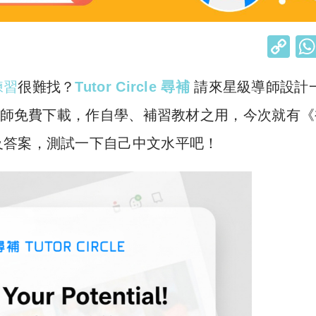
C
o
練習
很難找？
Tutor Circle 尋補
請來星級導師設計
p
y
習老師免費下載，作自學、補習教材之用，今次就有
Li
及答案，測試一下自己中文水平吧！
n
k