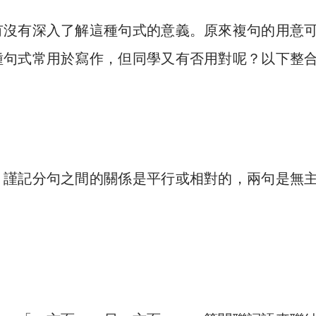
有沒有深入了解這種句式的意義。原來複句的用意
種句式常用於寫作，但同學又有否用對呢？以下整
，謹記分句之間的關係是平行或相對的，兩句是無