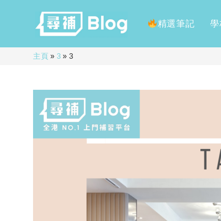
精選筆記
學
Skip
主頁
»
3
»
3
to
content