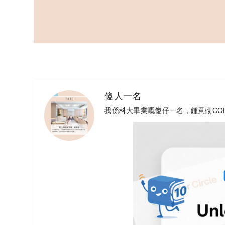
傻人一名
我係科大畢業嘅傻仔一名，鍾意砌CO