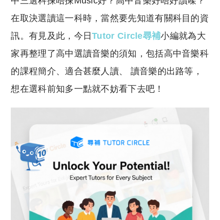
中三選科揀唔揀Music好？高中音樂好唔好讀㗎？
p
at
y
s
在取決選讀這一科時，當然要先知道有關科目的資
Li
A
訊。有見及此，今日
Tutor Circle尋補
小編就為大
n
p
家再整理了高中選讀音樂的須知，包括高中音樂科
k
p
的課程簡介、適合甚麼人讀、 讀音樂的出路等，
想在選科前知多一點就不妨看下去吧！