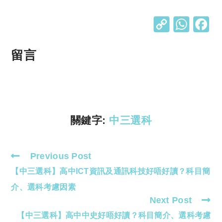
C
W
o
h
p
at
留言
y
s
Li
A
n
p
k
p
關鍵字:
中三選科
Previous Post
Read
【中三選科】高中ICT資訊及通訊科技好唔好讀？科目簡
more
articles
介、選科考慮因素
Next Post
【中三選科】高中中史好唔好讀？科目簡介、選科考慮