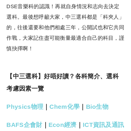
DSE音樂科的認識！再就自身情況和志向去決定
選科。最後想呼籲大家，中三選科都是「科夾人」
的，往後還要和他們相處三年，公開試也和它共同
作戰，大家記住盡可能衡量最適合自己的科目，謹
慎抉擇啊！
【中三選科】好唔好讀？各科簡介、選科
考慮因素一覽
Physics物理
｜
Chem化學
｜
Bio生物
BAFS企會財
｜
Econ經濟
｜
ICT資訊及通訊