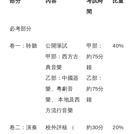
部分
內容
考試時
比重
間
必考部分
卷一：聆聽
公開筆試
甲部：
40%
甲部：西方古
約75分
典音樂
鐘
乙部：中國器
乙部：
樂、粵劇音
約75分
樂、 本地及西
鐘
方流行音樂
卷二：演奏
校外評核 （
約30分
20%