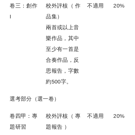
卷三：創作
校外評核（ 作
不適用
20%
I
品集）
兩首或以上音
樂作品，其中
至少有一首是
合奏作品，反
思報告，字數
約500字。
選考部分（選一卷）
卷四甲：專
校外評核（ 專
不適用
20%
題研習
題報告 ）