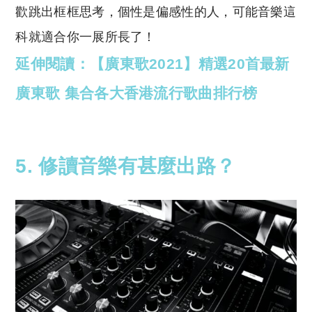
歡跳出框框思考，個性是偏感性的人，可能音樂這
科就適合你一展所長了！
延伸閱讀：【廣東歌2021】精選20首最新
廣東歌 集合各大香港流行歌曲排行榜
5. 修讀音樂
有甚麼出路？