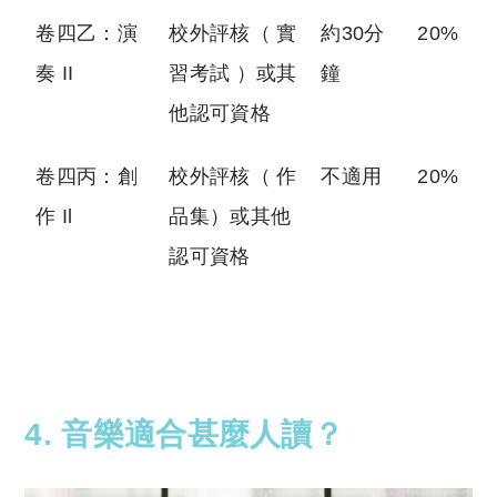
卷四乙：演
校外評核（ 實
約30分
20%
奏 II
習考試 ）或其
鐘
他認可資格
卷四丙：創
校外評核（ 作
不適用
20%
作 Il
品集）或其他
認可資格
4. 音樂
適合甚麼人讀？