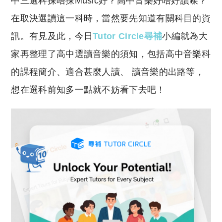
中三選科揀唔揀Music好？高中音樂好唔好讀㗎？
p
at
y
s
在取決選讀這一科時，當然要先知道有關科目的資
Li
A
訊。有見及此，今日
Tutor Circle尋補
小編就為大
n
p
家再整理了高中選讀音樂的須知，包括高中音樂科
k
p
的課程簡介、適合甚麼人讀、 讀音樂的出路等，
想在選科前知多一點就不妨看下去吧！