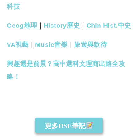
科技
Geog地理
｜
History歷史
｜
Chin Hist.中史
VA視藝
｜
Music音樂
｜
旅遊與款待
興趣還是前景？高中選科文理商出路全攻
略！
更多DSE筆記