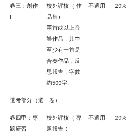
卷三：創作
校外評核（ 作
不適用
20%
I
品集）
兩首或以上音
樂作品，其中
至少有一首是
合奏作品，反
思報告，字數
約500字。
選考部分（選一卷）
卷四甲：專
校外評核（ 專
不適用
20%
題研習
題報告 ）