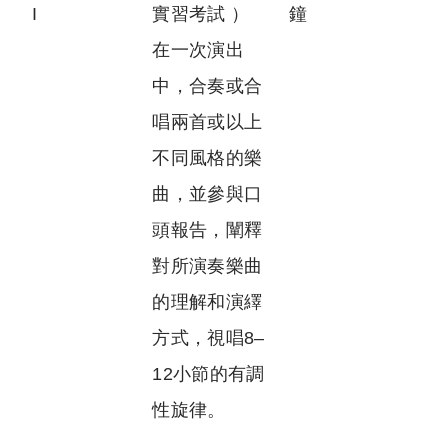
I
實習考試 ）
鐘
在一次演出
中，合奏或合
唱兩首或以上
不同風格的樂
曲，並參與口
頭報告，闡釋
對所演奏樂曲
的理解和演繹
方式，視唱8–
12小節的有調
性旋律。