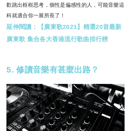
歡跳出框框思考，個性是偏感性的人，可能音樂這
科就適合你一展所長了！
延伸閱讀：【廣東歌2021】精選20首最新
廣東歌 集合各大香港流行歌曲排行榜
5. 修讀音樂
有甚麼出路？