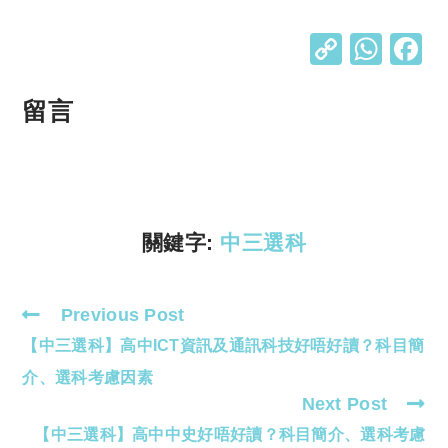
C
W
o
h
p
at
留言
y
s
Li
A
n
p
k
p
關鍵字:
中三選科
Previous Post
Read
【中三選科】高中ICT資訊及通訊科技好唔好讀？科目簡
more
articles
介、選科考慮因素
Next Post
【中三選科】高中中史好唔好讀？科目簡介、選科考慮