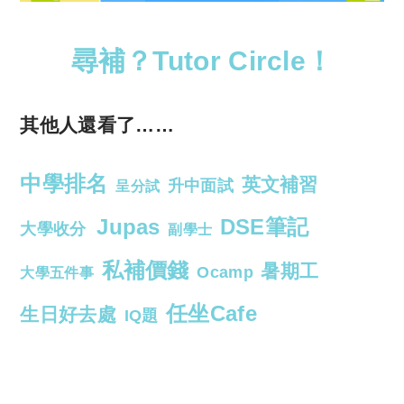
尋補？Tutor Circle！
其他人還看了……
中學排名
英文補習
升中面試
呈分試
Jupas
DSE筆記
大學收分
副學士
私補價錢
暑期工
Ocamp
大學五件事
任坐Cafe
生日好去處
IQ題