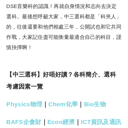
DSE音樂科的認識！再就自身情況和志向去決定
選科。最後想呼籲大家，中三選科都是「科夾人」
的，往後還要和他們相處三年，公開試也和它共同
作戰，大家記住盡可能衡量最適合自己的科目，謹
慎抉擇啊！
【中三選科】好唔好讀？各科簡介、選科
考慮因素一覽
Physics物理
｜
Chem化學
｜
Bio生物
BAFS企會財
｜
Econ經濟
｜
ICT資訊及通訊