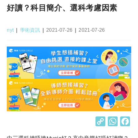
好讀？科目簡介、選科考慮因素
Post
Post
Post
Post
nyt
學術資訊
2021-07-26
2021-07-26
author:
category:
published:
last
modified:
C
W
o
h