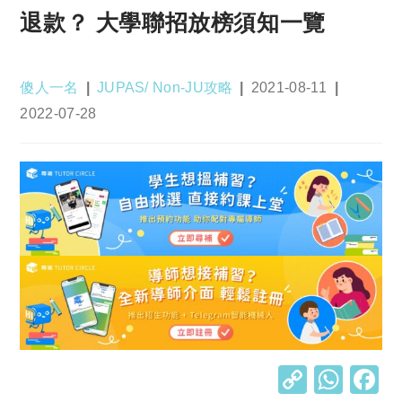
退款？ 大學聯招放榜須知一覽
Post
Post
Post
傻人一名
JUPAS/ Non-JU攻略
2021-08-11
author:
category:
published:
Post
2022-07-28
last
modified:
C
W