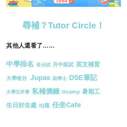
尋補？Tutor Circle！
其他人還看了……
中學排名
英文補習
升中面試
呈分試
Jupas
DSE筆記
大學收分
副學士
私補價錢
暑期工
Ocamp
大學五件事
任坐Cafe
生日好去處
IQ題