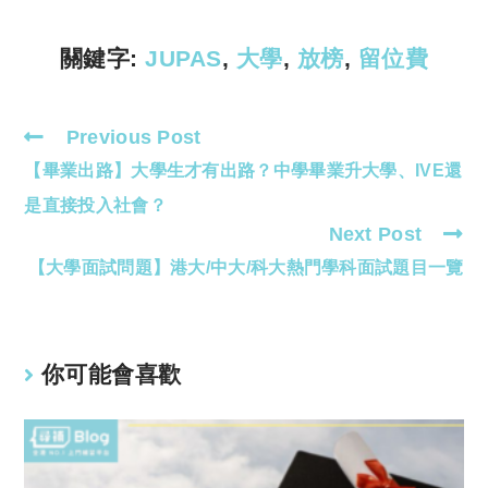
n
p
k
p
關鍵字:
JUPAS
,
大學
,
放榜
,
留位費
Previous Post
Read
【畢業出路】大學生才有出路？中學畢業升大學、IVE還
more
articles
是直接投入社會？
Next Post
【大學面試問題】港大/中大/科大熱門學科面試題目一覽
你可能會喜歡