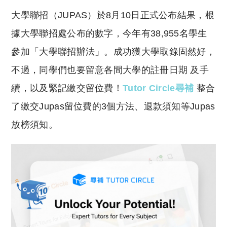
o
h
大學聯招（JUPAS）於8月10日正式公布結果，根
p
at
y
s
據大學聯招處公布的數字，今年有38,955名學生
Li
A
參加「大學聯招辦法」。成功獲大學取錄固然好，
n
p
不過，同學們也要留意各間大學的註冊日期 及手
k
p
續，以及緊記繳交留位費！
Tutor Circle
尋補
整合
了繳交Jupas留位費的3個方法、退款須知等Jupas
放榜須知。