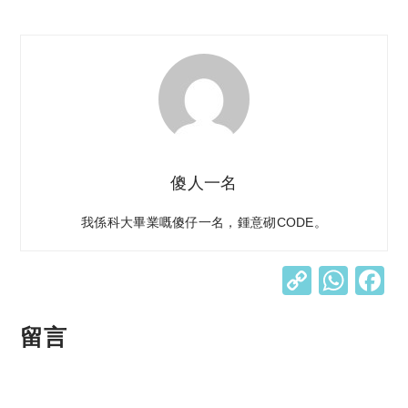
傻人一名
我係科大畢業嘅傻仔一名，鍾意砌CODE。
C
W
o
h
p
at
留言
y
s
Li
A