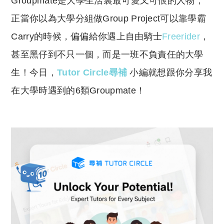
Groupmate是大學生活裏最可愛又可恨的人物，
p
at
y
s
正當你以為大學分組做Group Project可以靠學霸
Li
A
Carry的時候，偏偏給你遇上自由騎士
Freerider
，
n
p
甚至黑仔到不只一個，而是一班不負責任的大學
k
p
生！今日，
Tutor Circle尋補
小編就想跟你分享我
在大學時遇到的6類Groupmate！