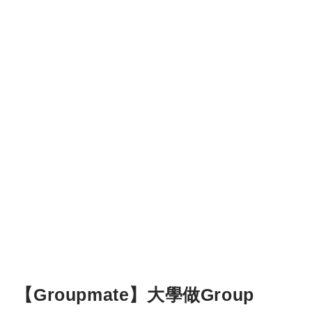
【Groupmate】大學做Group