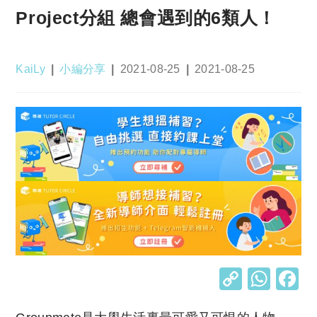
Project分組 總會遇到的6類人！
Post
Post
Post
Post
KaiLy
小編分享
2021-08-25
2021-08-25
author:
category:
published:
last
modified:
C
W
o
h