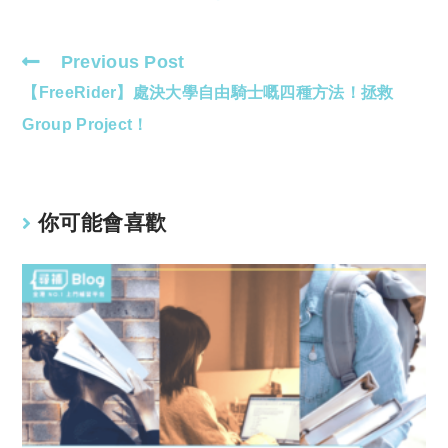
Previous Post
Read
【FreeRider】處決大學自由騎士嘅四種方法！拯救
more
articles
Group Project！
你可能會喜歡