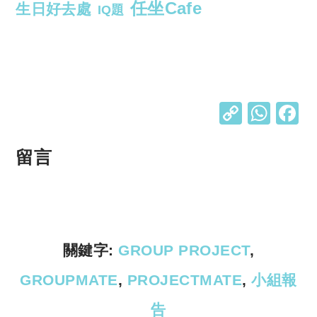
任坐Cafe
生日好去處
IQ題
C
W
o
h
p
at
留言
y
s
Li
A
n
p
k
p
關鍵字:
GROUP PROJECT
,
GROUPMATE
,
PROJECTMATE
,
小組報
告