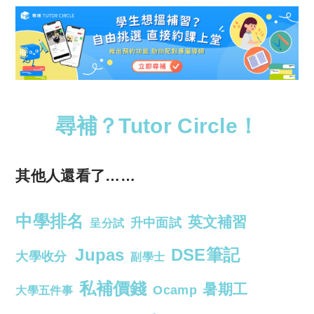
尋補？Tutor Circle！
其他人還看了……
中學排名
英文補習
升中面試
呈分試
Jupas
DSE筆記
大學收分
副學士
私補價錢
暑期工
Ocamp
大學五件事