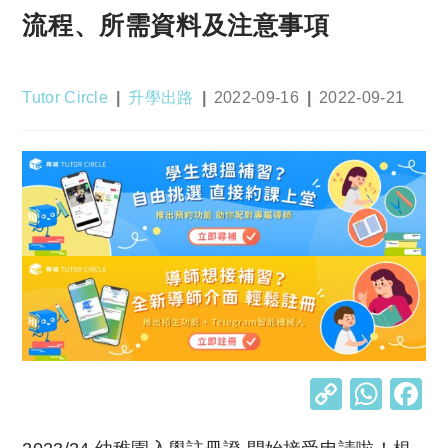
流程、所需資料及注意事項
Post
Post
Post
Post
Tutor Circle
升學出路
2022-09-16
2022-09-21
author:
category:
published:
last
modified:
C
W
o
h