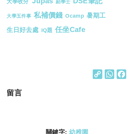
Jupas
DSE筆記
大學收分
副學士
私補價錢
暑期工
Ocamp
大學五件事
任坐Cafe
生日好去處
IQ題
C
W
o
h
p
at
留言
y
s
Li
A
n
p
k
p
關鍵字:
幼稚園