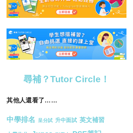
尋補？Tutor Circle！
其他人還看了……
中學排名
英文補習
升中面試
呈分試