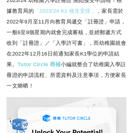
2023/24 幼稚園入學註冊證 開始接受申請啦！根
p
at
y
s
據教育局的
「2023/24 K1 收生安排」
，家長需於
Li
A
2022年9月至11月向教育局遞交「註冊證」申請，
n
p
一般6至8個星期內就會完成審核，並經郵遞方式
k
p
收到「註冊證」／「入學許可書」，而幼稚園就會
在2022年12月16日前通知家長K1學位的申請結
果。
Tutor Circle 尋補
小編就整合了幼稚園入學註
冊證的申請流程、所需資料及注意事項，方便家長
一文睇晒！