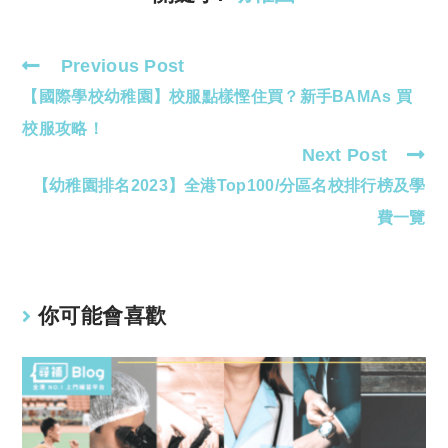
Previous Post
Read
【國際學校幼稚園】校服點樣慳住買？新手BAMAs 買
more
articles
校服攻略！
Next Post
【幼稚園排名2023】全港Top100/分區名校排行榜及學
費一覽
你可能會喜歡