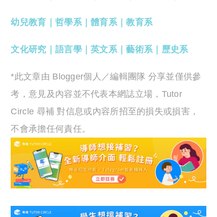
幼兒教育
｜
哲學系
｜
體育系
｜
教育系
文化研究
｜
語言學
｜
英文系
｜
藝術系
｜
歷史系
*此文章由 Blogger個人／編輯團隊 分享並僅供參
考，意見及內容並不代表本網誌立場，Tutor
Circle 尋補 對信息或內容所招至的損失或損害，
不會承擔任何責任。