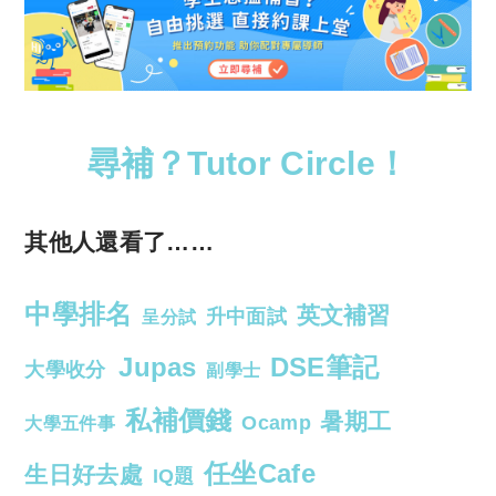
尋補？Tutor Circle！
其他人還看了……
中學排名
英文補習
升中面試
呈分試
Jupas
DSE筆記
大學收分
副學士
私補價錢
暑期工
Ocamp
大學五件事
任坐Cafe
生日好去處
IQ題