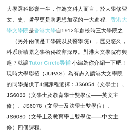
o
h
大學選科影響一生，作為文科人而言，於大學修習
p
at
y
s
文、史、哲學更是將思想加深的一大進程。
香港大
Li
A
學文學院
是
香港大學
自1912年創校時三大學院之
n
p
一（另外兩個是工學院以及醫學院），歷史悠久，
k
p
科系所積累之學術傳統亦深厚。對港大文學院有興
趣？就讓
Tutor Circle尋補
小編為你介紹一下吧！
現時大學聯招（JUPAS）為有志入讀港大文學院
的同學提供了4個課程選擇：JS6054（文學士）、
JS6066（文學士及教育學士雙學位——英文主
修）、JS6078（文學士及法學士雙學位）、
JS6080（文學士及教育學士雙學位——中文主
修）四個課程。