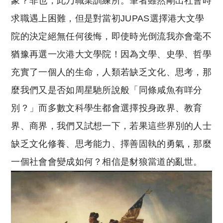
象？非也，此乃職業訓練所。筆者雖然剛出社會時
求職遇上困難，但是對當初JUPAS選擇港大文學
院的決定絕無任何後悔，即使時光倒流我亦會毫不
猶豫再選一次港大文學院！因為文學、史學、哲學
充實了一個人的生命，人類若缺乏文化、思考，那
麼我們又是否如周星馳所說般「同條咸魚有咩分
別？」而多數文科學生都會選擇投身政界、教育
界、商界，我們又試想一下，若果這些界別的人士
缺乏文化修養、思考能力、擇善固執的勇氣，那麼
一個社會會變成如何？相信是豺狼當道的亂世。