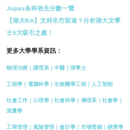
Jupas各科收生分數一覽
【港大BA】文科生冇前途？分析港大文學
士5大吸引之處！
更多大學學系資訊：
物理治療
｜
護理系
｜
中醫
｜
理學士
工程學
｜
電腦科學
｜
生物醫學工程
｜
人工智能
社會工作
｜
心理學
｜
社會科學
｜
傳理系
｜
社會學
｜
測量學
工商管理
｜
風險管理
｜
會計學
｜
市場營銷
｜
經濟學