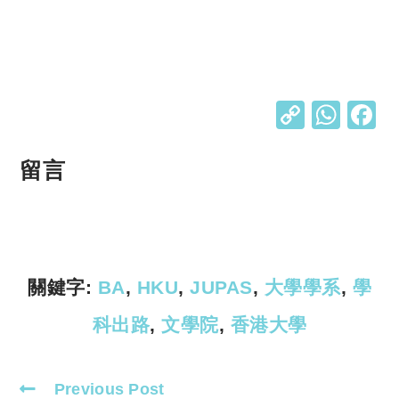
C
W
o
h
p
at
留言
y
s
Li
A
n
p
k
p
關鍵字:
BA
,
HKU
,
JUPAS
,
大學學系
,
學
科出路
,
文學院
,
香港大學
Previous Post
Read