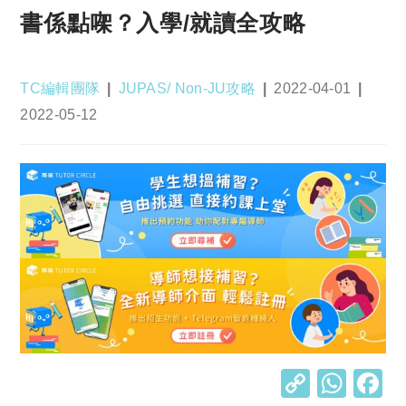
書係點㗎？入學/就讀全攻略
Post
Post
Post
TC編輯團隊
JUPAS/ Non-JU攻略
2022-04-01
author:
category:
published:
Post
2022-05-12
last
modified:
C
W