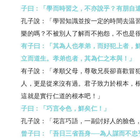
子曰：「學而時習之，不亦說乎？有朋自
孔子說：「學習知識並按一定的時間去温
樂的嗎？不被別人了解而不抱怨，不也是
有子曰：「其為人也孝弟，而好犯上者，
立而道生。孝弟也者，其為仁之本與！」
有子說：「孝順父母，尊敬兄長卻喜歡冒
人，更是從來沒有過。君子致力於根本，
這就是實行仁道的根本吧！」
子曰：「巧言令色，鮮矣仁！」
孔子說：「花言巧語，一副討好人的臉色
曾子曰：「吾日三省吾身──為人謀而不忠