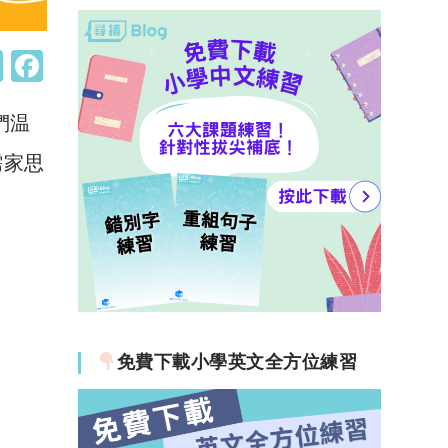
W
F
h
a
們温
at
c
s
e
儒家思
A
b
p
o
p
o
k
免費下載小學英文全方位練習