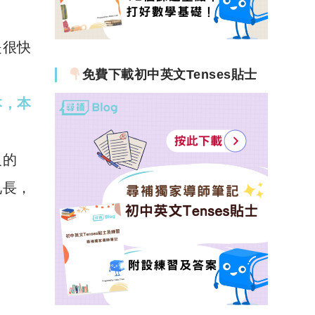
」
是很快
免費下載初中英文Tenses貼士
本，本
反的
兄長，