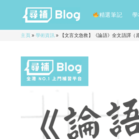
精選筆記
學
Skip
主頁
»
學術資訊
»
【文言文急救】《論語》全文語譯（
to
content