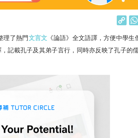
C
o
整理了熱門
文言文
《論語》全文語譯，方便中學生
p
y
譯，記載孔子及其弟子言行，同時亦反映了孔子的
Li
n
k