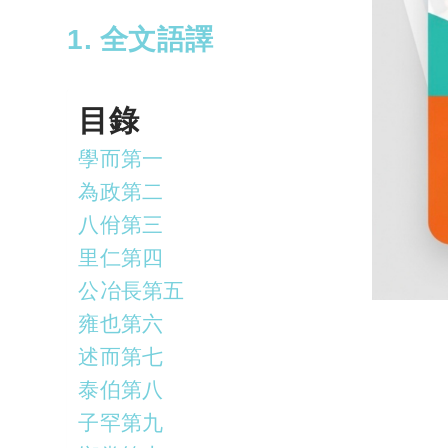
1. 全文語譯
目錄
學而第一
為政第二
八佾第三
里仁第四
公冶長第五
雍也第六
述而第七
泰伯第八
子罕第九